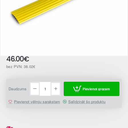
46.00€
bez PVN: 38.02€
Daudzums
Pievienot grozam
Pievienot vēlmju sarakstam
Salīdzināt šo produktu