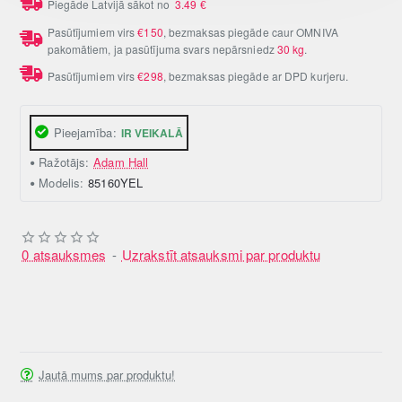
Piegāde Latvijā sākot no
3.49
€
Pasūtījumiem virs
€150
, bezmaksas piegāde caur OMNIVA
pakomātiem, ja pasūtījuma svars nepārsniedz
30 kg
.
Pasūtījumiem virs
€298
, bezmaksas piegāde ar DPD kurjeru.
Pieejamība:
IR VEIKALĀ
Ražotājs:
Adam Hall
Modelis:
85160YEL
0 atsauksmes
-
Uzrakstīt atsauksmi par produktu
Jautā mums par produktu!