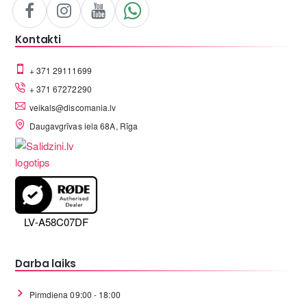
Kontakti
+ 371 29111699
+ 371 67272290
veikals@discomania.lv
Daugavgrīvas iela 68A, Rīga
LV-A58C07DF
Darba laiks
Pirmdiena 09:00 - 18:00