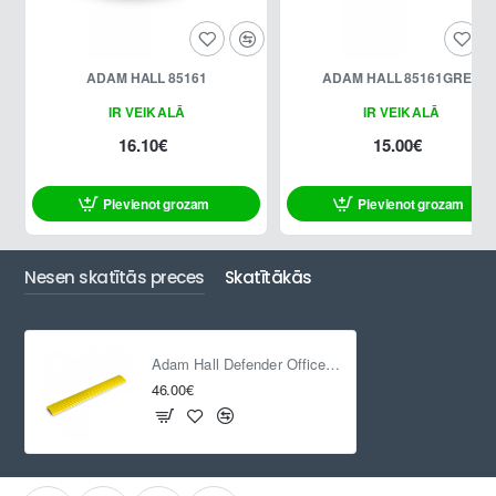
ADAM HALL 85161
ADAM HALL 85161GREY
IR VEIKALĀ
IR VEIKALĀ
16.10€
15.00€
Pievienot grozam
Pievienot grozam
Nesen skatītās preces
Skatītākās
Adam Hall Defender Office Dzeltens
46.00€