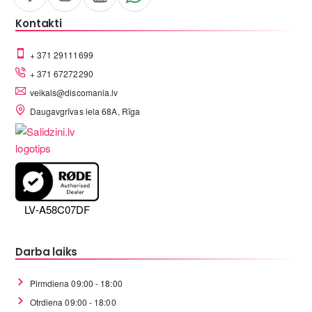
Kontakti
+ 371 29111699
+ 371 67272290
veikals@discomania.lv
Daugavgrīvas iela 68A, Rīga
LV-A58C07DF
Darba laiks
Pirmdiena 09:00 - 18:00
Otrdiena 09:00 - 18:00