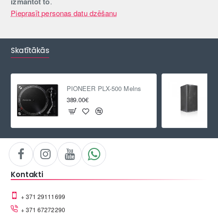
izmantot to
.
Pieprasīt personas datu dzēšanu
Skatītākās
PIONEER PLX-500 Melns
389.00€
Kontakti
+ 371 29111699
+ 371 67272290