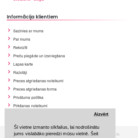
Informācija klientiem
Sazinies ar mums
Par mums
Rekvizīti
Preču piegāde un izsniegšana
Lapas karte
Ražotāji
Preces atgriešanas noteikumi
Preces atgriešanas forma
Privātuma politika
Pirkšanas noteikumi
GDPR datu rīki
Aizvērt
Šī vietne izmanto sīkfailus, lai nodrošinātu
jums vislabāko pieredzi mūsu vietnē. Šeit
Visas tiesības rezervētas. Interneta veikals www.Discomania.lv.