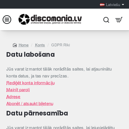
Latviešu
Konts
GDPR Rīki
home
Datu labošana
Jūs varat izmantot tālāk norādītās saites, lai atjauninātu
konta datus, ja tas nav precīzas.
Rediģēt konta informāciju
Mainīt paroli
Adrese
Abonēt / atsaukt biļetenu
Datu pārnesamība
Jūs varat izmantot tālāk norādītās saites, lai lejupielādētu