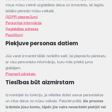
visus mūsu vietnē uzglabātos datus un izmantotu, lai iegūtu
labāko pieredzi mūsu veikalā.
GDPR pieprasījumi
Personīga informācija
Saglabātas adreses
Pasūtījumi
Piekļuve personas datiem
Jūs varat izmantot tālāk norādīto saiti, lai pieprasītu pārskatu
ar visu personisko informāciju, kuru mēs priekš jums
glabājam.
Pieprasīt pārskatu
Tiesības būt aizmirstam
Izmantojiet šo funkciju, ja vēlaties dzēst savus personiskos
un citus datus no mūsu veikala. Paturiet prātā,
šis process
izdzēsīs jūsu kontu, tāpēc jūs vairs nevarēsiet piekļūt vai