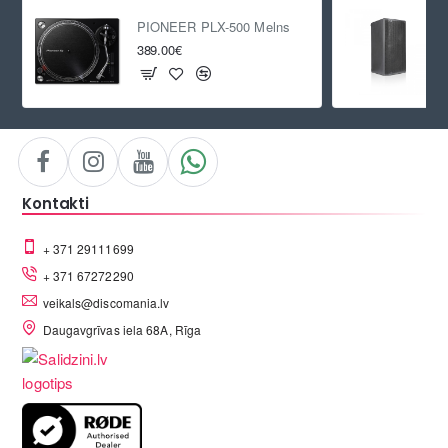
PIONEER PLX-500 Melns
389.00€
Kontakti
+ 371 29111699
+ 371 67272290
veikals@discomania.lv
Daugavgrīvas iela 68A, Rīga