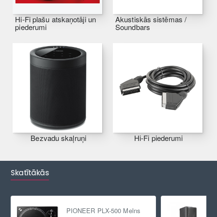
Hi-Fi plašu atskaņotāji un
Akustiskās sistēmas /
piederumi
Soundbars
Bezvadu skaļruņi
Hi-Fi piederumi
Skatītākās
PIONEER PLX-500 Melns