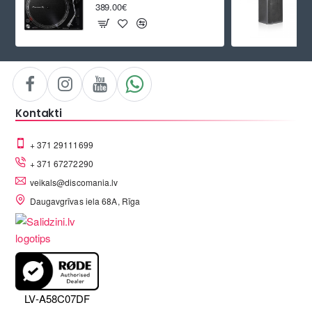
389.00€
Kontakti
+ 371 29111699
+ 371 67272290
veikals@discomania.lv
Daugavgrīvas iela 68A, Rīga
LV-A58C07DF