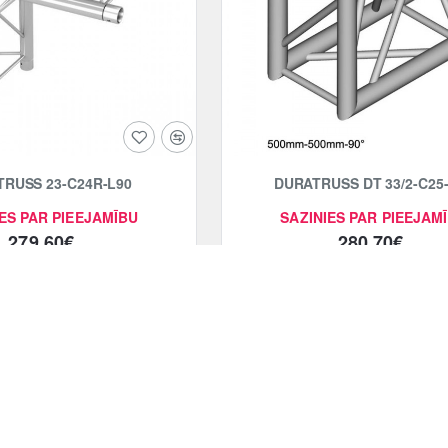
RUSS 23-C24R-L90
DURATRUSS DT 33/2-C25
ES PAR PIEEJAMĪBU
SAZINIES PAR PIEEJAM
279.60€
280.70€
Pievienot grozam
Pievienot grozam