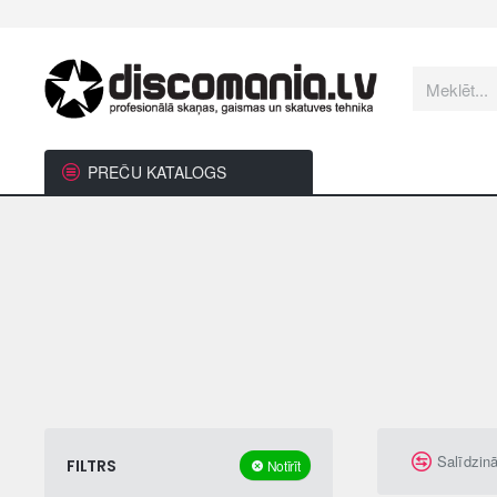
Meklēt...
PREČU KATALOGS
Salīdzin
FILTRS
Notīrīt