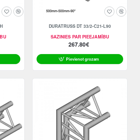
6H
DURATRUSS DT 33/2-C21-L90
ĪBU
SAZINIES PAR PIEEJAMĪBU
267.80€
Pievienot grozam