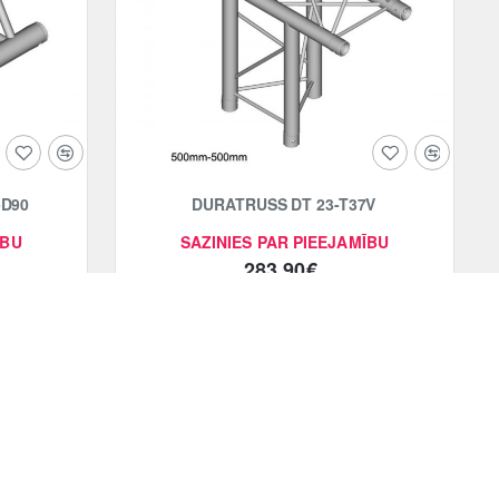
-D90
DURATRUSS DT 23-T37V
ĪBU
SAZINIES PAR PIEEJAMĪBU
283.90€
Pievienot grozam