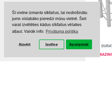
Šī vietne izmanto sīkfailus, lai nodrošinātu
jums vislabāko pieredzi mūsu vietnē. Šeit
varat izvēlēties kādus sīkfailus vēlaties
atļaut. Vairāk info:
Privātuma politika
Aizvērt
Izvēlne
Apstiprināt
DURAT
SAZINI