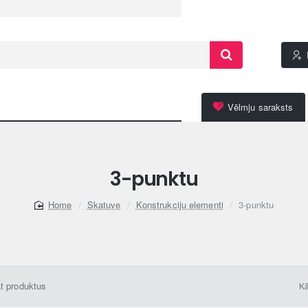
Vēlmju saraksts
3-punktu
Skatuve
Konstrukciju elementi
3-punktu
home
āt produktus
Kā