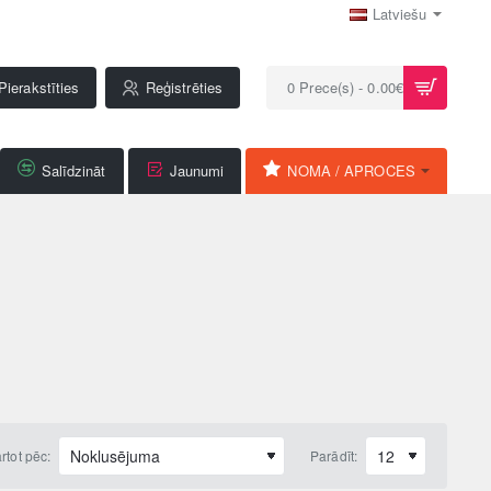
Latviešu
Pierakstīties
Reģistrēties
0 Prece(s) - 0.00€
Salīdzināt
Jaunumi
NOMA / APROCES
rtot pēc:
Parādīt: