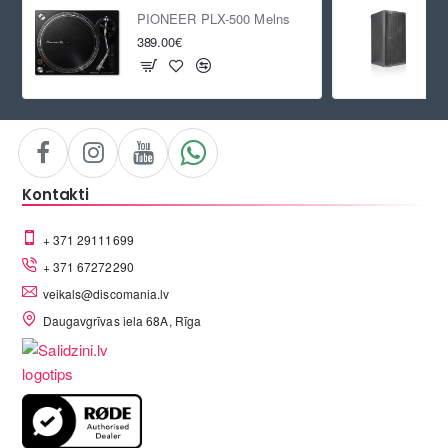
PIONEER PLX-500 Melns
389.00€
Kontakti
+ 371 29111699
+ 371 67272290
veikals@discomania.lv
Daugavgrīvas iela 68A, Rīga