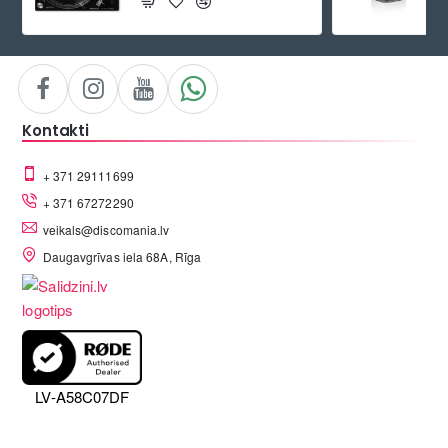
Kontakti
+ 371 29111699
+ 371 67272290
veikals@discomania.lv
Daugavgrīvas iela 68A, Rīga
LV-A58C07DF