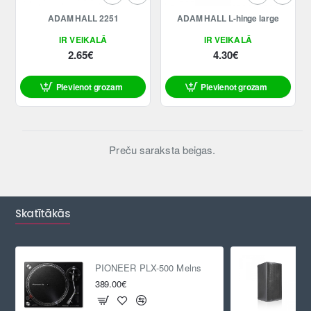
ADAM HALL 2251
ADAM HALL L-hinge large
IR VEIKALĀ
IR VEIKALĀ
2.65€
4.30€
Pievienot grozam
Pievienot grozam
Preču saraksta beigas.
Skatītākās
PIONEER PLX-500 Melns
389.00€