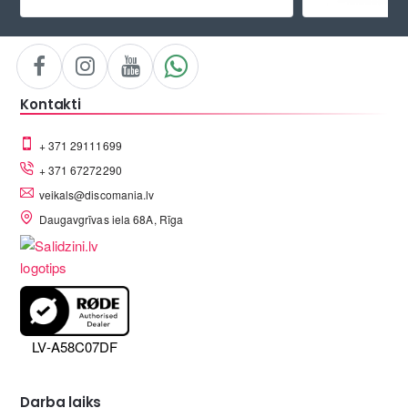
Kontakti
+ 371 29111699
+ 371 67272290
veikals@discomania.lv
Daugavgrīvas iela 68A, Rīga
LV-A58C07DF
Darba laiks