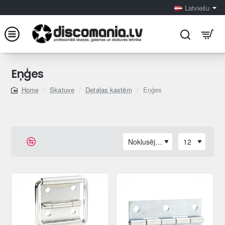
Latviešu
Eņģes
Skatuve
Detaļas kastēm
Eņģes
home