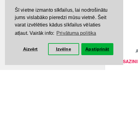
Šī vietne izmanto sīkfailus, lai nodrošinātu
jums vislabāko pieredzi mūsu vietnē. Šeit
varat izvēlēties kādus sīkfailus vēlaties
atļaut. Vairāk info:
Privātuma politika
Aizvērt
Izvēlne
Apstiprināt
A
SAZINI