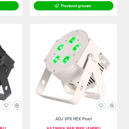
Pievienot grozam
ADJ 5PX HEX Pearl
ĪBU
SAZINIES PAR PIEEJAMĪBU