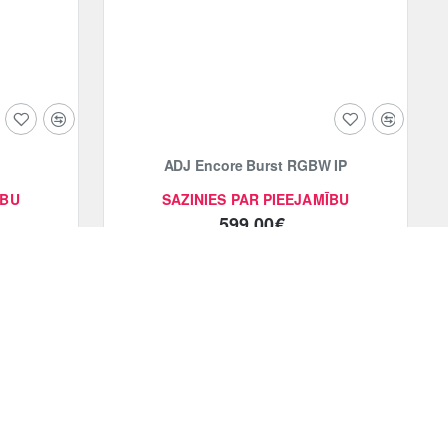
ADJ Encore Burst RGBW IP
ĪBU
SAZINIES PAR PIEEJAMĪBU
599.00€
Pievienot grozam