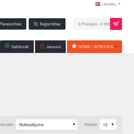
Latviešu
Pierakstīties
Reģistrēties
0 Prece(s) - 0.00€
Salīdzināt
Jaunumi
NOMA / APROCES
rtot pēc:
Parādīt: