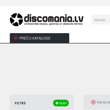
Meklēt...
PREČU KATALOGS
Salīdzin
FILTRS
Notīrīt