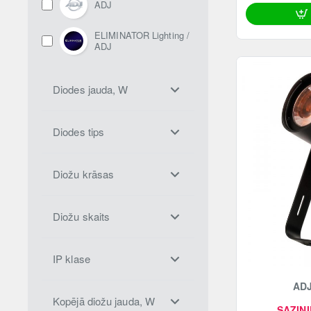
ADJ
ELIMINATOR Lighting /
ADJ
Diodes jauda, W
Diodes tips
Diožu krāsas
Diožu skaits
IP klase
ADJ
Kopējā diožu jauda, W
SAZINI