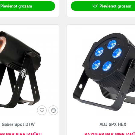
Pievienot grozam
Pievienot grozam
 Saber Spot DTW
ADJ 5PX HEX
ES PAR PIEEJAMĪBU
SAZINIES PAR PIEEJAM