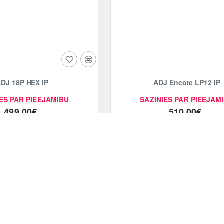
DJ 18P HEX IP
ADJ Encore LP12 IP
ES PAR PIEEJAMĪBU
SAZINIES PAR PIEEJAM
499.00€
510.00€
Pievienot grozam
Pievienot grozam