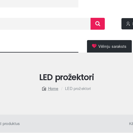
Vēlmju saraksts
LED prožektori
LED prožektori
home
āt produktus
Kā