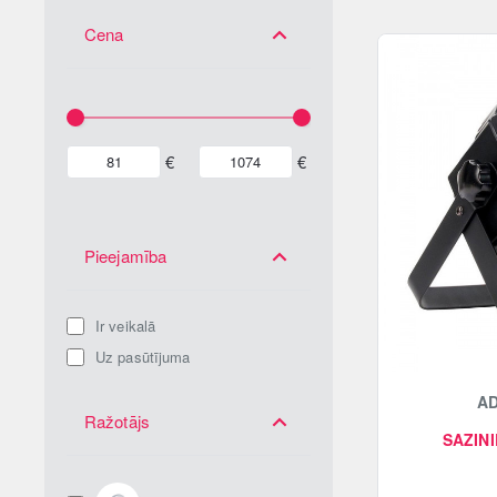
Cena
€
€
Pieejamība
Ir veikalā
Uz pasūtījuma
AD
Ražotājs
SAZINI