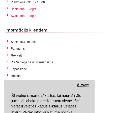
Piektdiena 09:00 - 18:00
Sestdiena - Slēgts
Svētdiena - Slēgts
Informācija klientiem
Sazinies ar mums
Par mums
Rekvizīti
Preču piegāde un izsniegšana
Lapas karte
Ražotāji
Preces atgriešanas noteikumi
Aizvērt
Preces atgriešanas forma
Šī vietne izmanto sīkfailus, lai nodrošinātu
Privātuma politika
jums vislabāko pieredzi mūsu vietnē. Šeit
Pirkšanas noteikumi
varat izvēlēties kādus sīkfailus vēlaties
GDPR datu rīki
atļaut. Vairāk info:
Privātuma politika