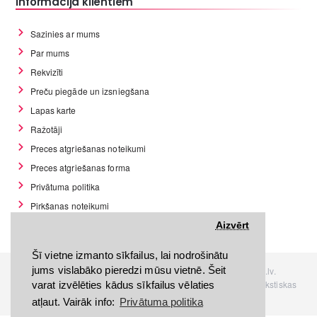
Informācija klientiem
Sazinies ar mums
Par mums
Rekvizīti
Preču piegāde un izsniegšana
Lapas karte
Ražotāji
Preces atgriešanas noteikumi
Preces atgriešanas forma
Privātuma politika
Pirkšanas noteikumi
GDPR datu rīki
Aizvērt
Šī vietne izmanto sīkfailus, lai nodrošinātu
jums vislabāko pieredzi mūsu vietnē. Šeit
Visas tiesības rezervētas. Interneta veikals www.Discomania.lv.
Jebkuras Discomania.lv informācijas pārpublicēšana, bez rakstiskas
varat izvēlēties kādus sīkfailus vēlaties
atļaujas, stingri aizliegta.
atļaut. Vairāk info:
Privātuma politika