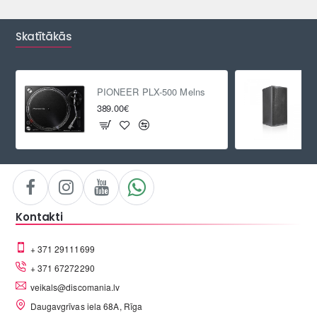
Skatītākās
PIONEER PLX-500 Melns
389.00€
Kontakti
+ 371 29111699
+ 371 67272290
veikals@discomania.lv
Daugavgrīvas iela 68A, Rīga