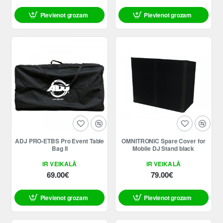
Pievienot grozam
Pievienot grozam
ADJ PRO-ETBS Pro Event Table
OMNITRONIC Spare Cover for
Bag II
Mobile DJ Stand black
IR VEIKALĀ
IR VEIKALĀ
69.00€
79.00€
Pievienot grozam
Pievienot grozam