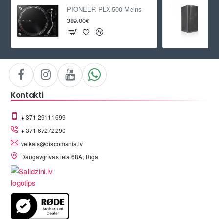
PIONEER PLX-500 Melns
389.00€
Kontakti
+ 371 29111699
+ 371 67272290
veikals@discomania.lv
Daugavgrīvas iela 68A, Rīga