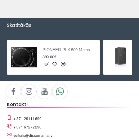
Skatītākās
PIONEER PLX-500 Melns
389.00€
Kontakti
+ 371 29111699
+ 371 67272290
veikals@discomania.lv