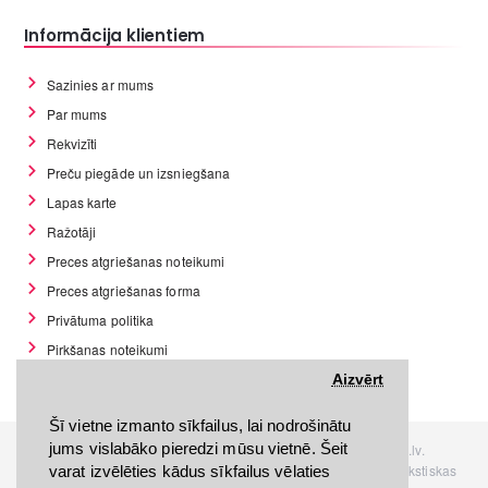
Informācija klientiem
Sazinies ar mums
Par mums
Rekvizīti
Preču piegāde un izsniegšana
Lapas karte
Ražotāji
Preces atgriešanas noteikumi
Preces atgriešanas forma
Privātuma politika
Pirkšanas noteikumi
GDPR datu rīki
Aizvērt
Šī vietne izmanto sīkfailus, lai nodrošinātu
jums vislabāko pieredzi mūsu vietnē. Šeit
Visas tiesības rezervētas. Interneta veikals www.Discomania.lv.
Jebkuras Discomania.lv informācijas pārpublicēšana, bez rakstiskas
varat izvēlēties kādus sīkfailus vēlaties