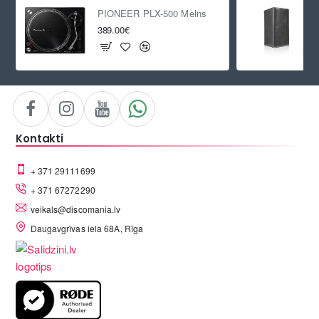
PIONEER PLX-500 Melns
389.00€
Kontakti
+ 371 29111699
+ 371 67272290
veikals@discomania.lv
Daugavgrīvas iela 68A, Rīga