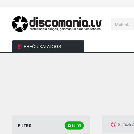
Meklēt...
PREČU KATALOGS
Salīdzin
FILTRS
Notīrīt