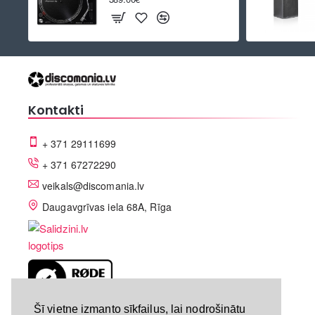
Kontakti
+ 371 29111699
+ 371 67272290
veikals@discomania.lv
Daugavgrīvas iela 68A, Rīga
LV-A58C07DF
Šī vietne izmanto sīkfailus, lai nodrošinātu