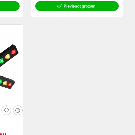
Pievienot grozam
ĪBU