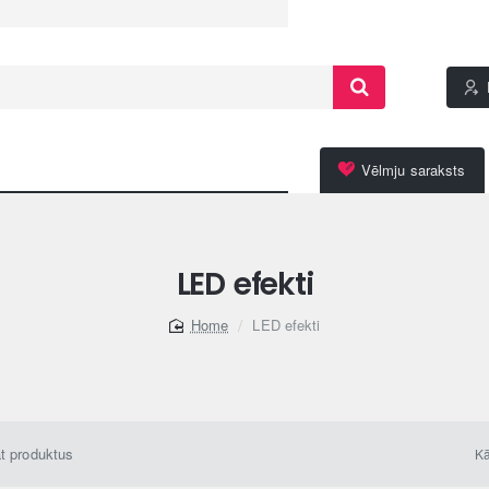
Vēlmju saraksts
LED efekti
LED efekti
home
āt produktus
Kā