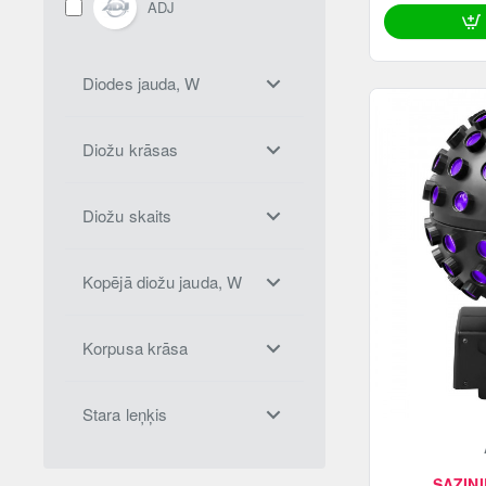
ADJ
Diodes jauda, W
Diožu krāsas
Diožu skaits
Kopējā diožu jauda, W
Korpusa krāsa
Stara leņķis
SAZINI