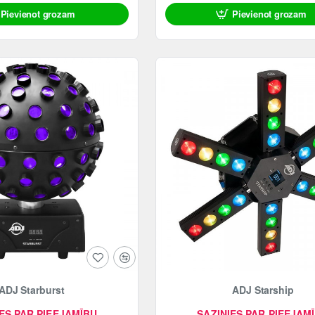
Pievienot grozam
Pievienot grozam
ADJ Starburst
ADJ Starship
ES PAR PIEEJAMĪBU
SAZINIES PAR PIEEJAM