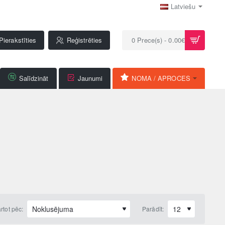
Latviešu
Pierakstīties
Reģistrēties
0 Prece(s) - 0.00€
Salīdzināt
Jaunumi
NOMA / APROCES
rtot pēc:
Parādīt: