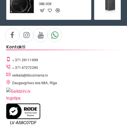
389.00€
Kontakti
+ 371 29111699
+ 371 67272290
veikals@discomania.lv
Daugavgrīvas iela 68A, Rīga
LV-A58C07DF