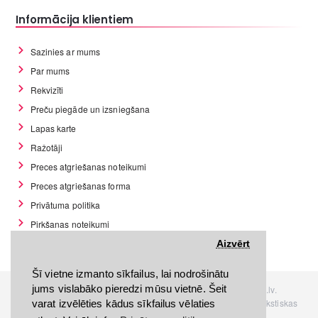
Informācija klientiem
Sazinies ar mums
Par mums
Rekvizīti
Preču piegāde un izsniegšana
Lapas karte
Ražotāji
Preces atgriešanas noteikumi
Preces atgriešanas forma
Privātuma politika
Pirkšanas noteikumi
GDPR datu rīki
Aizvērt
Šī vietne izmanto sīkfailus, lai nodrošinātu
jums vislabāko pieredzi mūsu vietnē. Šeit
Visas tiesības rezervētas. Interneta veikals www.Discomania.lv.
Jebkuras Discomania.lv informācijas pārpublicēšana, bez rakstiskas
varat izvēlēties kādus sīkfailus vēlaties
atļaujas, stingri aizliegta.