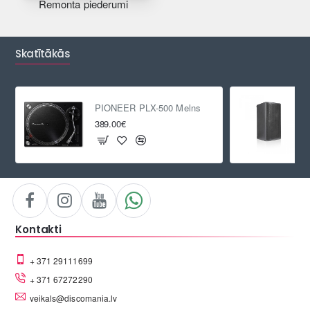
Remonta piederumi
Skatītākās
PIONEER PLX-500 Melns
389.00€
Kontakti
+ 371 29111699
+ 371 67272290
veikals@discomania.lv