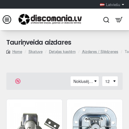
Latviešu
Tauriņveida aizdares
Skatuve
Detaļas kastēm
Aizdares / Slēdzenes
Ta
home