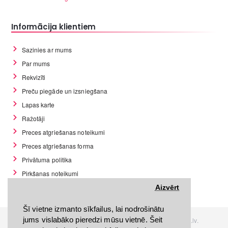
Informācija klientiem
Sazinies ar mums
Par mums
Rekvizīti
Preču piegāde un izsniegšana
Lapas karte
Ražotāji
Preces atgriešanas noteikumi
Preces atgriešanas forma
Privātuma politika
Pirkšanas noteikumi
GDPR datu rīki
Aizvērt
Šī vietne izmanto sīkfailus, lai nodrošinātu
jums vislabāko pieredzi mūsu vietnē. Šeit
Visas tiesības rezervētas. Interneta veikals www.Discomania.lv.