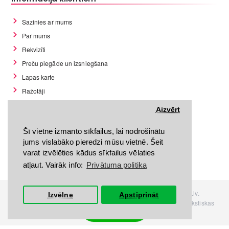
Sazinies ar mums
Par mums
Rekvizīti
Preču piegāde un izsniegšana
Lapas karte
Ražotāji
Preces atgriešanas noteikumi
Aizvērt
Preces atgriešanas forma
Šī vietne izmanto sīkfailus, lai nodrošinātu
Privātuma politika
jums vislabāko pieredzi mūsu vietnē. Šeit
Pirkšanas noteikumi
varat izvēlēties kādus sīkfailus vēlaties
GDPR datu rīki
atļaut. Vairāk info:
Privātuma politika
Visas tiesības rezervētas. Interneta veikals www.Discomania.lv.
Izvēlne
Apstiprināt
Jebkuras Discomania.lv informācijas pārpublicēšana, bez rakstiskas
Filtrs
atļaujas, stingri aizliegta.