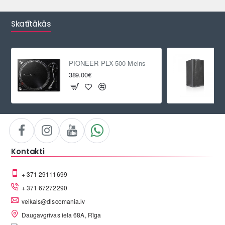
Skatītākās
PIONEER PLX-500 Melns
389.00€
Kontakti
+ 371 29111699
+ 371 67272290
veikals@discomania.lv
Daugavgrīvas iela 68A, Rīga