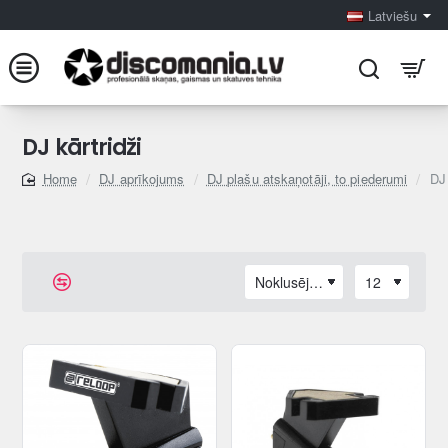
Latviešu
DJ kārtridži
DJ aprīkojums
DJ plašu atskaņotāji, to piederumi
DJ 
home