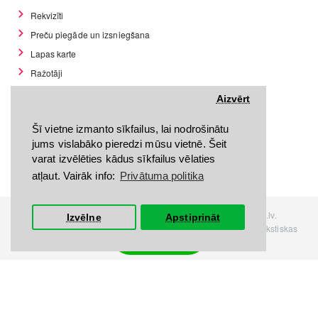
Rekvizīti
Preču piegāde un izsniegšana
Lapas karte
Ražotāji
Preces atgriešanas noteikumi
Aizvērt
Preces atgriešanas forma
Šī vietne izmanto sīkfailus, lai nodrošinātu
Privātuma politika
jums vislabāko pieredzi mūsu vietnē. Šeit
Pirkšanas noteikumi
varat izvēlēties kādus sīkfailus vēlaties
GDPR datu rīki
atļaut. Vairāk info:
Privātuma politika
Visas tiesības rezervētas. Interneta veikals www.Discomania.lv.
Izvēlne
Apstiprināt
Jebkuras Discomania.lv informācijas pārpublicēšana, bez rakstiskas
Filtrs
atļaujas, stingri aizliegta.