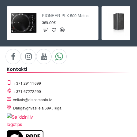
PIONEER PLX-500 Melns
389.00€
Kontakti
+ 371 29111699
+ 371 67272290
veikals@discomania.lv
Daugavgrīvas iela 68A, Rīga