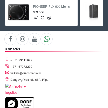
PIONEER PLX-500 Melns
389.00€
Kontakti
+ 371 29111699
+ 371 67272290
veikals@discomania.lv
Daugavgrīvas iela 68A, Rīga