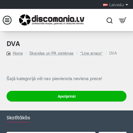
Latviešu
DVA
Skandas un PA sistēmas
"Line arrays"
DVA
home
Šajā kategorijā vēl nav pievienota neviena prece!
Apstiprināt
Skatītākās