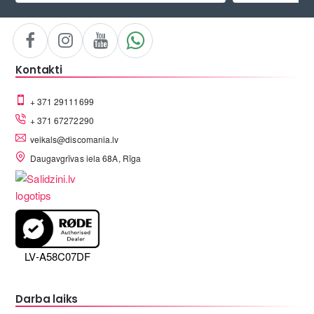
Kontakti
+ 371 29111699
+ 371 67272290
veikals@discomania.lv
Daugavgrīvas iela 68A, Rīga
LV-A58C07DF
Darba laiks