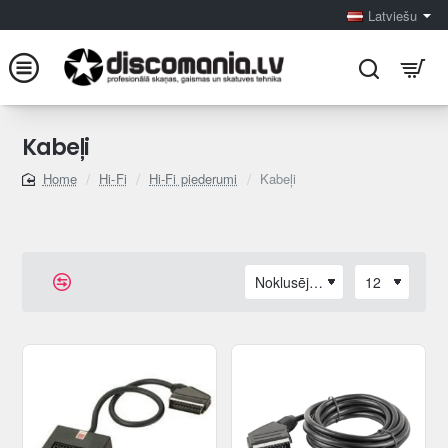
Latviešu
Kabeļi
Hi-Fi
Hi-Fi piederumi
Kabeļi
home