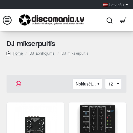
Latviešu
DJ mikserpultis
DJ aprīkojums
DJ mikserpultis
home