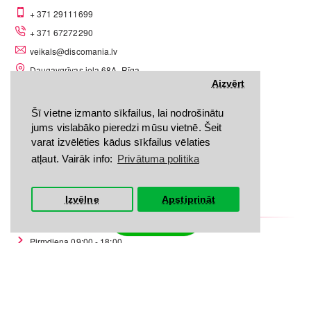
+ 371 29111699
+ 371 67272290
veikals@discomania.lv
Daugavgrīvas iela 68A, Rīga
Aizvērt
Šī vietne izmanto sīkfailus, lai nodrošinātu
jums vislabāko pieredzi mūsu vietnē. Šeit
varat izvēlēties kādus sīkfailus vēlaties
atļaut. Vairāk info:
Privātuma politika
LV-A58C07DF
Izvēlne
Apstiprināt
Darba laiks
Filtrs
Pirmdiena 09:00 - 18:00
Otrdiena 09:00 - 18:00
Trešdiena 09:00 - 18:00
Ceturtdiena 09:00 - 18:00