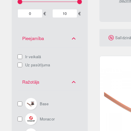
Sazin
€
€
Salīdzin
Pieejamība
Ir veikalā
Uz pasūtījuma
Ražotājs
Base
Monacor