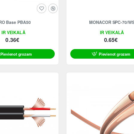
RO Base PBA50
MONACOR SPC-70/W
IR VEIKALĀ
IR VEIKALĀ
0.36€
0.65€
Pievienot grozam
Pievienot grozam