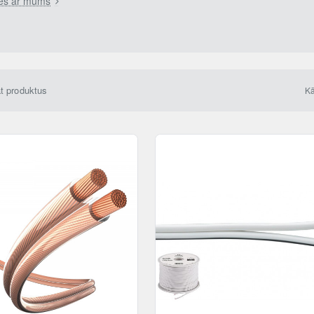
ies ar mums
āt produktus
Kā