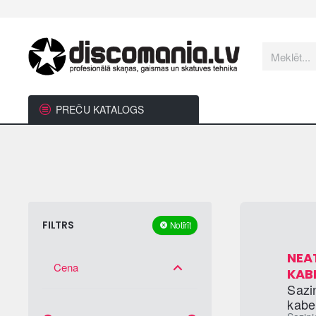
Meklēt...
PREČU KATALOGS
FILTRS
Notīrīt
NEA
Cena
KAB
Sazi
kabel