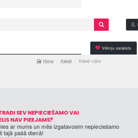
Vēlmju saraksts
Kabeļi
Kabeļi ruļļos
home
TRADI SEV NEPIECIEŠAMO VAI
ELIS NAV PIEEJAMS?
nies ar mums un mēs izgatavosim nepieciešamo
i tajā pašā dienā!