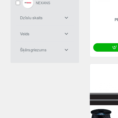
NEXANS
PROCAB
Dzīslu skaits
P
Bespeco
Veids
Šķērsgriezums