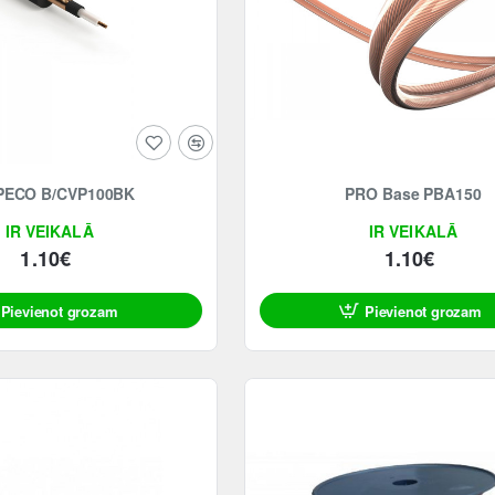
PECO B/CVP100BK
PRO Base PBA150
IR VEIKALĀ
IR VEIKALĀ
1.10€
1.10€
Pievienot grozam
Pievienot grozam