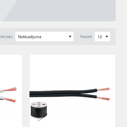
rtot pēc:
Parādīt: