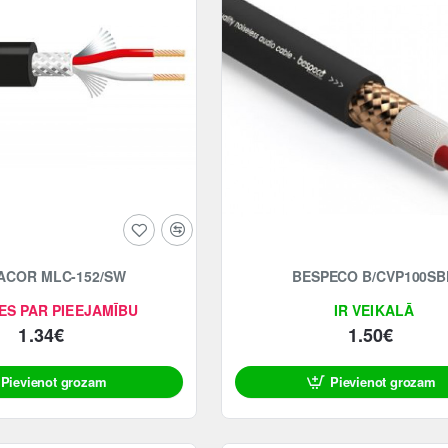
COR MLC-152/SW
BESPECO B/CVP100SB
ES PAR PIEEJAMĪBU
IR VEIKALĀ
1.34€
1.50€
Pievienot grozam
Pievienot grozam