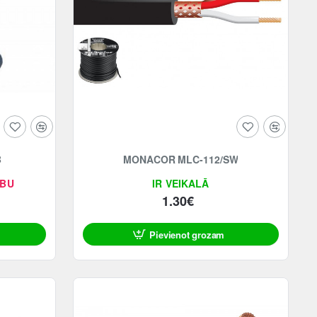
B
MONACOR MLC-112/SW
ĪBU
IR VEIKALĀ
1.30€
Pievienot grozam