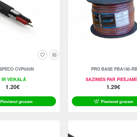
SPECO CVP050N
PRO BASE PBA150-R
IR VEIKALĀ
SAZINIES PAR PIEEJAM
1.20€
1.29€
Pievienot grozam
Pievienot grozam