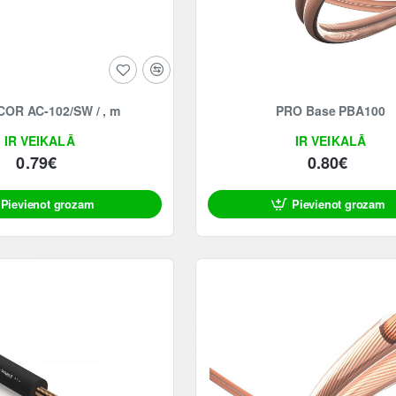
MONACOR AC-102/SW / , m
PRO Base PBA100
IR VEIKALĀ
IR VEIKALĀ
0.79€
0.80€
Pievienot grozam
Pievienot grozam