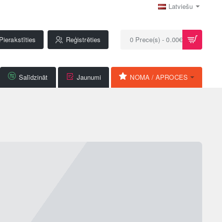
Latviešu
Pierakstīties
Reģistrēties
0 Prece(s) - 0.00€
Salīdzināt
Jaunumi
NOMA / APROCES