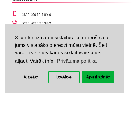
+ 371 29111699
+ 371 67272290
veikals@discomania.lv
Šī vietne izmanto sīkfailus, lai nodrošinātu
Daugavgrīvas iela 68A, Rīga
jums vislabāko pieredzi mūsu vietnē. Šeit
varat izvēlēties kādus sīkfailus vēlaties
atļaut. Vairāk info:
Privātuma politika
Aizvērt
Izvēlne
Apstiprināt
LV-A58C07DF