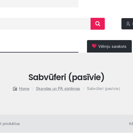
Vēlmju saraksts
Sabvūferi (pasīvie)
Skandas un PA sistēmas
Sabvūferi (pasīvie)
home
āt produktus
Kā