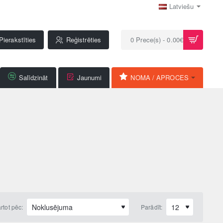
Latviešu
Pierakstīties
Reģistrēties
0 Prece(s) - 0.00€
Salīdzināt
Jaunumi
NOMA / APROCES
rtot pēc:
Parādīt: