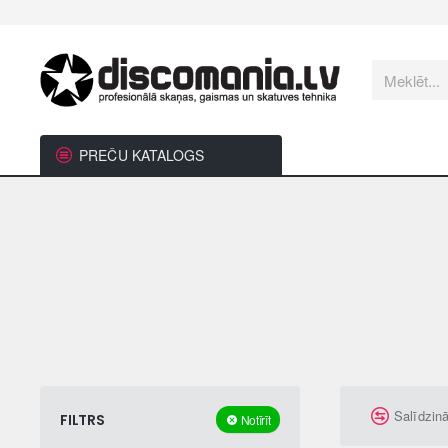
Meklēt...
PREČU KATALOGS
Salīdzin
FILTRS
Notīrīt