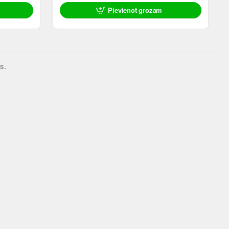
Pievienot grozam
s.