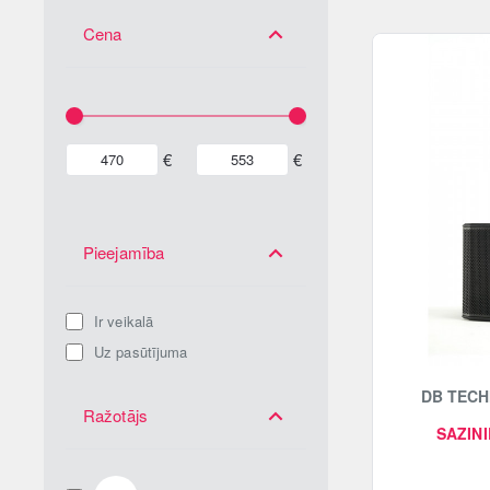
Cena
€
€
Pieejamība
Ir veikalā
Uz pasūtījuma
DB TECH
Ražotājs
SAZINI