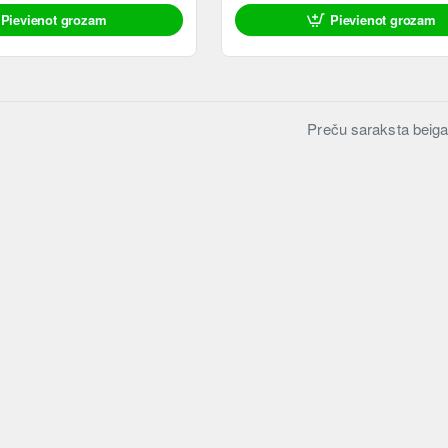
Pievienot grozam
Pievienot grozam
Preču saraksta beiga