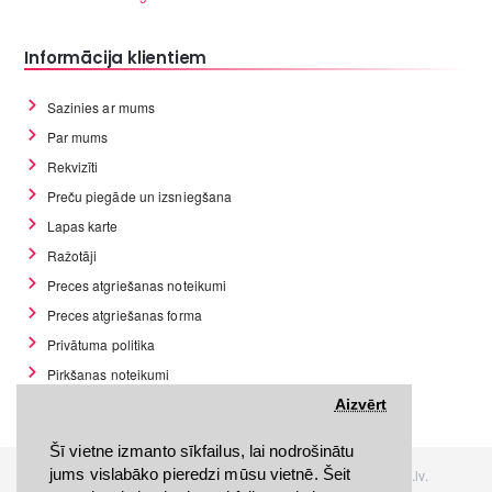
Informācija klientiem
Sazinies ar mums
Par mums
Rekvizīti
Preču piegāde un izsniegšana
Lapas karte
Ražotāji
Preces atgriešanas noteikumi
Preces atgriešanas forma
Privātuma politika
Pirkšanas noteikumi
GDPR datu rīki
Aizvērt
Šī vietne izmanto sīkfailus, lai nodrošinātu
jums vislabāko pieredzi mūsu vietnē. Šeit
Visas tiesības rezervētas. Interneta veikals www.Discomania.lv.