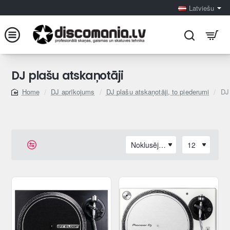
Latviešu
DJ plašu atskaņotāji
DJ aprīkojums
DJ plašu atskaņotāji, to piederumi
DJ 
home