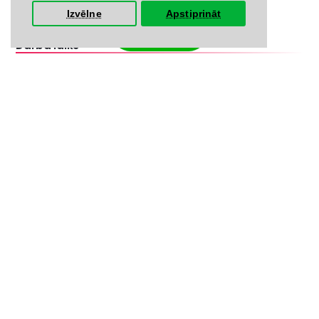
LV-A58C07DF
Izvēlne
Apstiprināt
Filtrs
Darba laiks
Pirmdiena 09:00 - 18:00
Otrdiena 09:00 - 18:00
Trešdiena 09:00 - 18:00
Ceturtdiena 09:00 - 18:00
Piektdiena 09:00 - 18:00
Sestdiena - Slēgts
Svētdiena - Slēgts
Informācija klientiem
Sazinies ar mums
Par mums
Rekvizīti