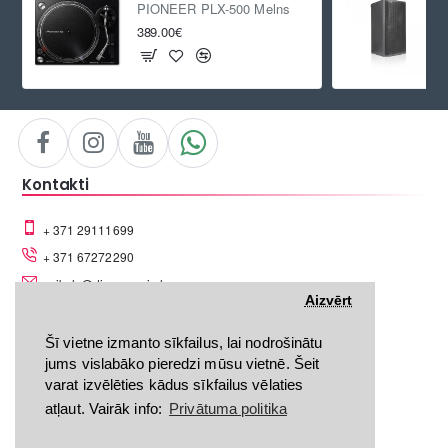
PIONEER PLX-500 Melns
389.00€
Kontakti
+ 371 29111699
+ 371 67272290
veikals@discomania.lv
Aizvērt
Daugavgrīvas iela 68A, Rīga
Šī vietne izmanto sīkfailus, lai nodrošinātu
jums vislabāko pieredzi mūsu vietnē. Šeit
varat izvēlēties kādus sīkfailus vēlaties
atļaut. Vairāk info:
Privātuma politika