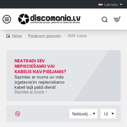
Latviešu
Piederumi gaismām
DMX kabeļi
home
NEATRADI SEV
NEPIECIEŠAMO VAI
KABELIS NAV PIEEJAMS?
Sazinies ar mums un mēs
izgatavosim nepieciešamo
kabeli tajā pašā dienā!
Sazinies ar mums