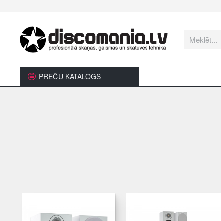
Meklēt...
PREČU KATALOGS