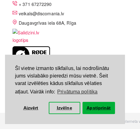
+ 371 67272290
veikals@discomania.lv
Daugavgrīvas iela 68A, Rīga
LV-A58C07DF
Šī vietne izmanto sīkfailus, lai nodrošinātu
jums vislabāko pieredzi mūsu vietnē. Šeit
varat izvēlēties kādus sīkfailus vēlaties
atļaut. Vairāk info:
Privātuma politika
Aizvērt
Izvēlne
Apstiprināt
Visas tiesības rezervētas. Interneta