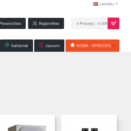
Latviešu
Pierakstīties
Reģistrēties
0 Prece(s) - 0.00€
Salīdzināt
Jaunumi
NOMA / APROCES