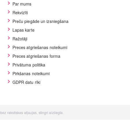
Par mums
Rekvizīti
Preču piegāde un izsniegšana
Lapas karte
Ražotāji
Preces atgriešanas noteikumi
Preces atgriešanas forma
Privātuma politika
Pirkšanas noteikumi
GDPR datu rīki
z rakstiskas atļaujas, stingri aizliegta.