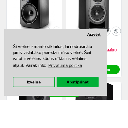
Aizvērt
JBL 308P MKII
KALI AUDIO IN-5
Šī vietne izmanto sīkfailus, lai nodrošinātu
IR VEIKALĀ
SAZINIES PAR PIEEJAMĪBU
jums vislabāko pieredzi mūsu vietnē. Šeit
309.00€
339.00€
varat izvēlēties kādus sīkfailus vēlaties
atļaut. Vairāk info:
Privātuma politika
Pievienot grozam
Pievienot grozam
Izvēlne
Apstiprināt
Filtrs