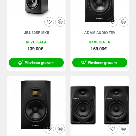
JBL 305P MKII
ADAM AUDIO T5V
IR VEIKALĀ
IR VEIKALĀ
139.00€
169.00€
Pievienot grozam
Pievienot grozam