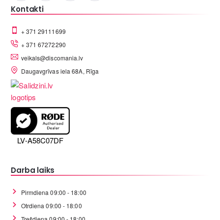
Kontakti
+ 371 29111699
+ 371 67272290
veikals@discomania.lv
Daugavgrīvas iela 68A, Rīga
LV-A58C07DF
Darba laiks
Pirmdiena 09:00 - 18:00
Otrdiena 09:00 - 18:00
Trešdiena 09:00 - 18:00