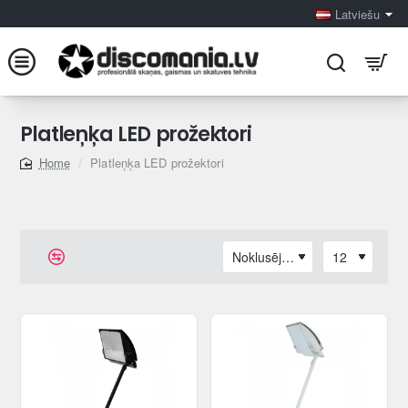
Latviešu
Platleņķa LED prožektori
Platleņķa LED prožektori
home