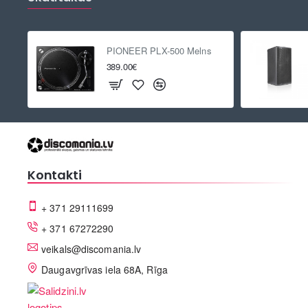
PIONEER PLX-500 Melns
389.00€
Kontakti
+ 371 29111699
+ 371 67272290
veikals@discomania.lv
Daugavgrīvas iela 68A, Rīga