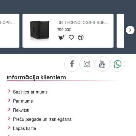
DB TECHNOLOGIES OPERA 15
DB TECHNOLOGIES SUB 618
799.00€
Informācija klientiem
Sazinies ar mums
Par mums
Rekvizīti
Preču piegāde un izsniegšana
Lapas karte