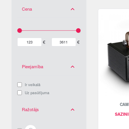
Cena
€
€
Pieejamība
Ir veikalā
Uz pasūtījuma
CAM
Ražotājs
SAZINI