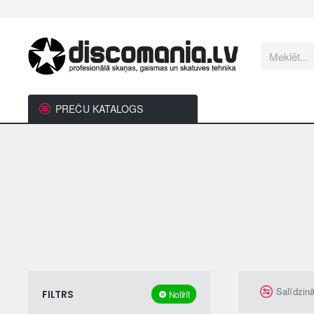
Meklēt...
PREČU KATALOGS
Salīdzin
FILTRS
Notīrīt