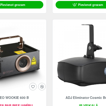
Pievienot grozam
Pievienot grozam
EO WOOKIE 600 B
ADJ Eliminator Cosmic B
ES PAR PIEEJAMĪBU
IR VEIKALĀ