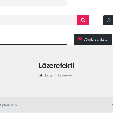
Vēlmju saraksts
Lāzerefekti
Lāzerefekti
home
āt produktus
Kā