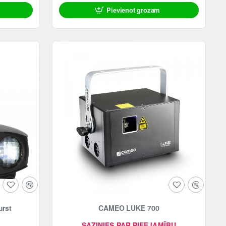
Pievienot grozam
urst
CAMEO LUKE 700
SAZINIES PAR PIEEJAMĪBU