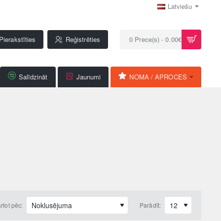
Latviešu
Pierakstīties
Reģistrēties
0 Prece(s) - 0.00€
Salīdzināt
Jaunumi
NOMA / APROCES
rtot pēc:
Parādīt: