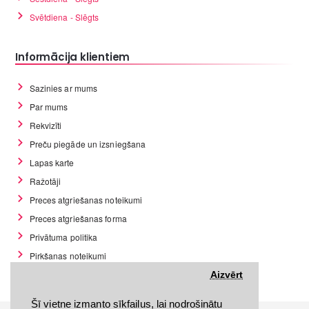
Svētdiena - Slēgts
Informācija klientiem
Sazinies ar mums
Par mums
Rekvizīti
Preču piegāde un izsniegšana
Lapas karte
Ražotāji
Preces atgriešanas noteikumi
Preces atgriešanas forma
Privātuma politika
Pirkšanas noteikumi
GDPR datu rīki
Aizvērt
Šī vietne izmanto sīkfailus, lai nodrošinātu