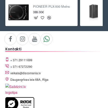
PIONEER PLX-500 Melns
389.00€
Kontakti
+ 371 29111699
+ 371 67272290
veikals@discomania.lv
Daugavgrīvas iela 68A, Rīga