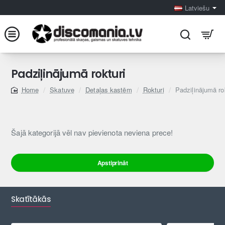
Latviešu
Padziļinājumā rokturi
Skatuve
Detaļas kastēm
Rokturi
Padziļinājumā ro
home
Šajā kategorijā vēl nav pievienota neviena prece!
Apstiprināt
Skatītākās