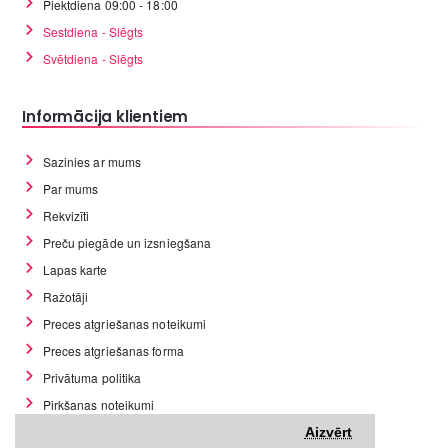
Piektdiena 09:00 - 18:00
Sestdiena - Slēgts
Svētdiena - Slēgts
Informācija klientiem
Sazinies ar mums
Par mums
Rekvizīti
Preču piegāde un izsniegšana
Lapas karte
Ražotāji
Preces atgriešanas noteikumi
Preces atgriešanas forma
Privātuma politika
Pirkšanas noteikumi
GDPR datu rīki
Aizvērt