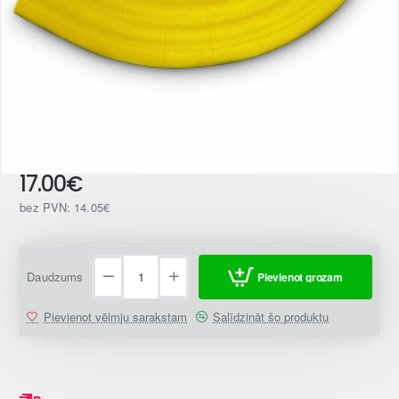
17.00€
bez PVN: 14.05€
Daudzums
Pievienot grozam
Pievienot vēlmju sarakstam
Salīdzināt šo produktu