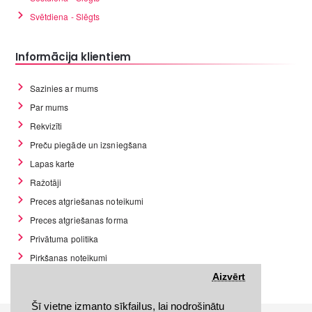
Svētdiena - Slēgts
Informācija klientiem
Sazinies ar mums
Par mums
Rekvizīti
Preču piegāde un izsniegšana
Lapas karte
Ražotāji
Preces atgriešanas noteikumi
Preces atgriešanas forma
Privātuma politika
Pirkšanas noteikumi
GDPR datu rīki
Aizvērt
Šī vietne izmanto sīkfailus, lai nodrošinātu