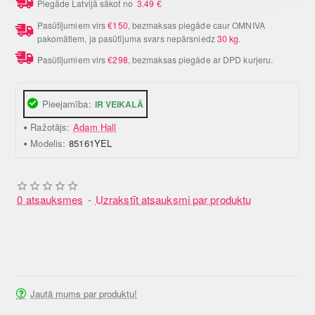
Piegāde Latvijā sākot no
3.49
€
Pasūtījumiem virs
€150
, bezmaksas piegāde caur OMNIVA
pakomātiem, ja pasūtījuma svars nepārsniedz
30 kg
.
Pasūtījumiem virs
€298
, bezmaksas piegāde ar DPD kurjeru.
Pieejamība:
IR VEIKALĀ
Ražotājs:
Adam Hall
Modelis:
85161YEL
0 atsauksmes
-
Uzrakstīt atsauksmi par produktu
Jautā mums par produktu!