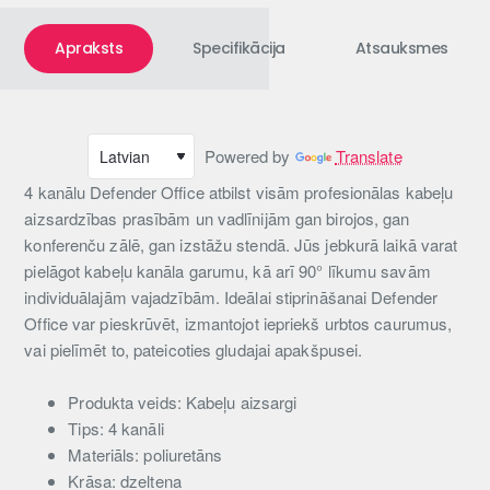
Apraksts
Specifikācija
Atsauksmes
Powered by
Translate
4 kanālu Defender Office atbilst visām profesionālas kabeļu
aizsardzības prasībām un vadlīnijām gan birojos, gan
konferenču zālē, gan izstāžu stendā. Jūs jebkurā laikā varat
pielāgot kabeļu kanāla garumu, kā arī 90° līkumu savām
individuālajām vajadzībām. Ideālai stiprināšanai Defender
Office var pieskrūvēt, izmantojot iepriekš urbtos caurumus,
vai pielīmēt to, pateicoties gludajai apakšpusei.
Produkta veids: Kabeļu aizsargi
Tips: 4 kanāli
Materiāls: poliuretāns
Krāsa: dzeltena