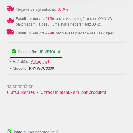
Piegāde Latvijā sākot no
3.49
€
Pasūtījumiem virs
€150
, bezmaksas piegāde caur OMNIVA
pakomātiem, ja pasūtījuma svars nepārsniedz
30 kg
.
Pasūtījumiem virs
€298
, bezmaksas piegāde ar DPD kurjeru.
Pieejamība:
IR VEIKALĀ
Ražotājs:
Adam Hall
Modelis:
K4YWCC0300
0 atsauksmes
-
Uzrakstīt atsauksmi par produktu
Jautā mums par produktu!