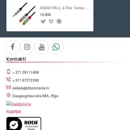
ADAM HALL 4 Star Series Mini Jack 3.5 mm / 2 x RCA, 3m
15.90€
Kontakti
+ 371 29111699
+ 371 67272290
veikals@discomania.lv
Daugavgrīvas iela 68A, Rīga