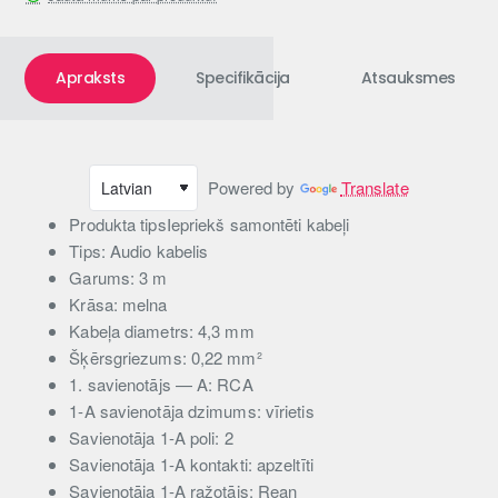
Apraksts
Specifikācija
Atsauksmes
Powered by
Translate
Produkta tipsIepriekš samontēti kabeļi
Tips: Audio kabelis
Garums: 3 m
Krāsa: melna
Kabeļa diametrs: 4,3 mm
Šķērsgriezums: 0,22 mm²
1. savienotājs — A: RCA
1-A savienotāja dzimums: vīrietis
Savienotāja 1-A poli: 2
Savienotāja 1-A kontakti: apzeltīti
Savienotāja 1-A ražotājs: Rean