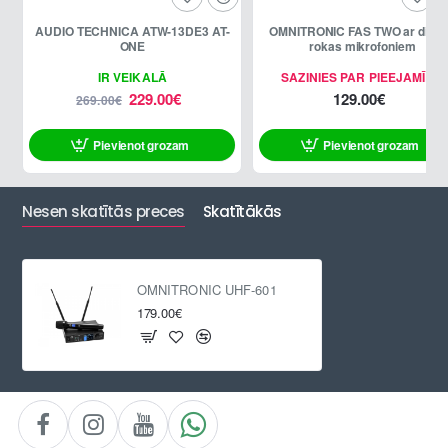
AUDIO TECHNICA ATW-13DE3 AT-
OMNITRONIC FAS TWO ar divi
-15%
ONE
rokas mikrofoniem
IR VEIKALĀ
SAZINIES PAR PIEEJAMĪBU
229.00€
129.00€
269.00€
Pievienot grozam
Pievienot grozam
ATLAIDE
Nesen skatītās preces
Skatītākās
OMNITRONIC UHF-601
179.00€