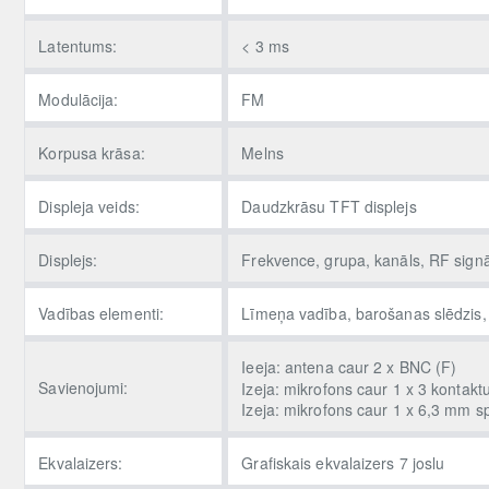
Latentums:
< 3 ms
Modulācija:
FM
Korpusa krāsa:
Melns
Displeja veids:
Daudzkrāsu TFT displejs
Displejs:
Frekvence, grupa, kanāls, RF signā
Vadības elementi:
Līmeņa vadība, barošanas slēdzis, 
Ieeja: antena caur 2 x BNC (F)
Savienojumi:
Izeja: mikrofons caur 1 x 3 kontakt
Izeja: mikrofons caur 1 x 6,3 mm s
Ekvalaizers:
Grafiskais ekvalaizers 7 joslu