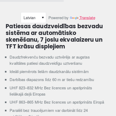
Powered by
Translate
Patiesas daudzveidības bezvadu
sistēma ar automātisko
skenēšanu, 7 joslu ekvalaizeru un
TFT krāsu displejiem
Daudzfrekvenču bezvadu uztvērējs ar augstas
kvalitātes patiesi daudzveidīgu uztveršanu
Ideāli piemērots lielām daudzkanālu sistēmām
Darbības diapazons līdz 60 m ar tiešu redzamību
UHF 823–832 MHz Bez licences un apstiprināts
lielākajā daļā Eiropas
UHF 863–865 MHz Bez licences un apstiprināts Eiropā
Paralēli bez traucējumiem var darbināt līdz 24