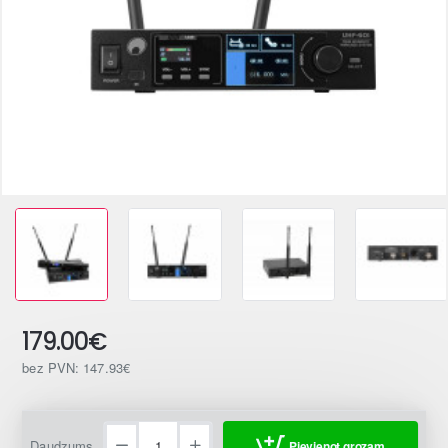
179.00€
bez PVN: 147.93€
Daudzums
Pievienot grozam