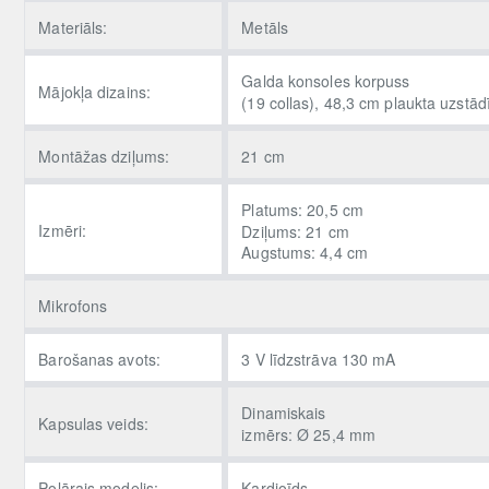
Materiāls:
Metāls
Galda konsoles korpuss
Mājokļa dizains:
(19 collas), 48,3 cm plaukta uzstā
Montāžas dziļums:
21 cm
Platums: 20,5 cm
Izmēri:
Dziļums: 21 cm
Augstums: 4,4 cm
Mikrofons
Barošanas avots:
3 V līdzstrāva 130 mA
Dinamiskais
Kapsulas veids:
izmērs: Ø 25,4 mm
Polārais modelis:
Kardioīds