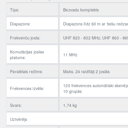
Tips:
Bezvadu komplekts
Diapazons:
Diapazons līdz 60 m ar tiešu redz
Frekvenču josla:
UHF 823 - 832 MHz; UHF 863 - 8
Komutācijas joslas
11 MHz
platums:
Paralēlais režīms:
Maks. 24 raidītāji 2 joslās
120 frekvences automātiski skenē
Frekvences izvēle:
10 grupās
Svars:
1,74 kg
Uztvērējs