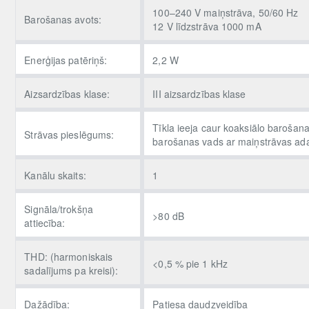
100–240 V maiņstrāva, 50/60 Hz
Barošanas avots:
12 V līdzstrāva 1000 mA
Enerģijas patēriņš:
2,2 W
Aizsardzības klase:
III aizsardzības klase
Tīkla ieeja caur koaksiālo barošana
Strāvas pieslēgums:
barošanas vads ar maiņstrāvas ada
Kanālu skaits:
1
Signāla/trokšņa
>80 dB
attiecība:
THD: (harmoniskais
<0,5 % pie 1 kHz
sadalījums pa kreisi):
Dažādība:
Patiesa daudzveidība