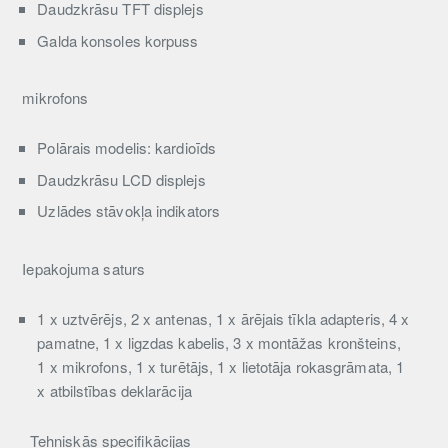
Daudzkrāsu TFT displejs
Galda konsoles korpuss
mikrofons
Polārais modelis: kardioīds
Daudzkrāsu LCD displejs
Uzlādes stāvokļa indikators
Iepakojuma saturs
1 x uztvērējs, 2 x antenas, 1 x ārējais tīkla adapteris, 4 x
pamatne, 1 x ligzdas kabelis, 3 x montāžas kronšteins,
1 x mikrofons, 1 x turētājs, 1 x lietotāja rokasgrāmata, 1
x atbilstības deklarācija
Tehniskās specifikācijas