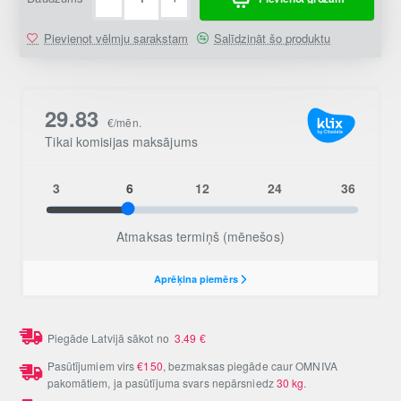
Pievienot vēlmju sarakstam
Salīdzināt šo produktu
Piegāde Latvijā sākot no
3.49
€
Pasūtījumiem virs
€150
, bezmaksas piegāde caur OMNIVA
pakomātiem, ja pasūtījuma svars nepārsniedz
30 kg
.