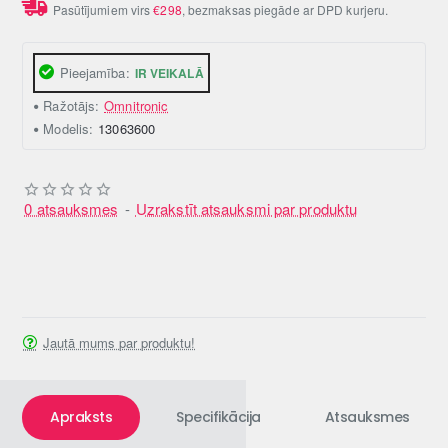
Pasūtījumiem virs
€298
, bezmaksas piegāde ar DPD kurjeru.
Pieejamība:
IR VEIKALĀ
Ražotājs:
Omnitronic
Modelis:
13063600
0 atsauksmes
-
Uzrakstīt atsauksmi par produktu
Jautā mums par produktu!
Apraksts
Specifikācija
Atsauksmes