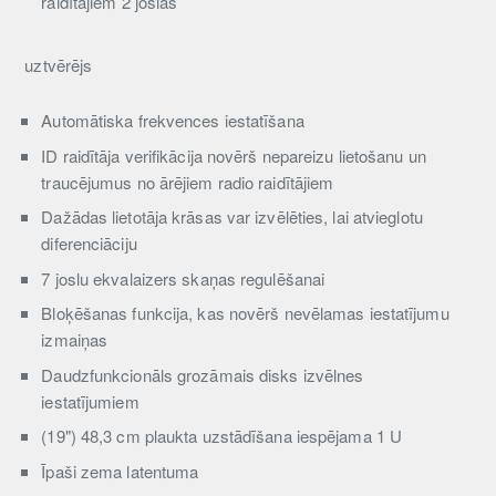
raidītājiem 2 joslās
uztvērējs
Automātiska frekvences iestatīšana
ID raidītāja verifikācija novērš nepareizu lietošanu un
traucējumus no ārējiem radio raidītājiem
Dažādas lietotāja krāsas var izvēlēties, lai atvieglotu
diferenciāciju
7 joslu ekvalaizers skaņas regulēšanai
Bloķēšanas funkcija, kas novērš nevēlamas iestatījumu
izmaiņas
Daudzfunkcionāls grozāmais disks izvēlnes
iestatījumiem
(19") 48,3 cm plaukta uzstādīšana iespējama 1 U
Īpaši zema latentuma