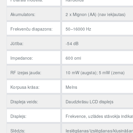
Akumulators:
2 x Mignon (AA) (nav iekļautas)
Frekvenču diapazons:
50–16000 Hz
Jūtība:
-54 dB
Impedance:
600 omi
RF izejas jauda:
10 mW (augsta); 5 mW (zema)
Korpusa krāsa:
Melns
Displeja veids:
Daudzkrāsu LCD displejs
Displejs:
Frekvence, uzlādes stāvokļa indika
Slēdzis:
Ieslēgšanas/izslēgšanas/klusināšan