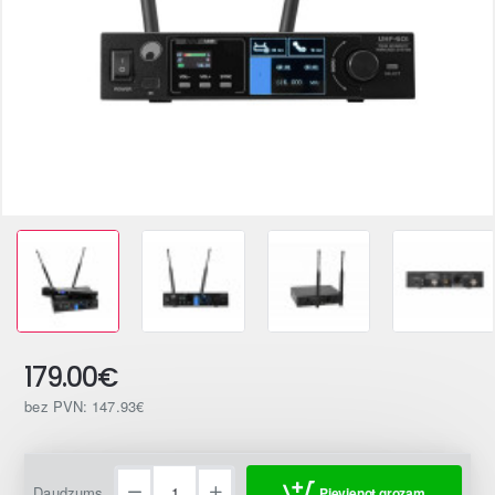
179.00€
bez PVN: 147.93€
Daudzums
Pievienot grozam