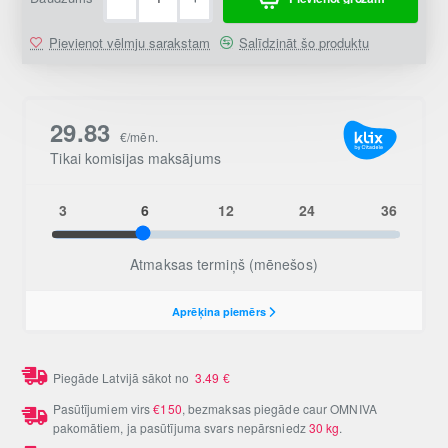
Pievienot vēlmju sarakstam
Salīdzināt šo produktu
Piegāde Latvijā sākot no
3.49
€
Pasūtījumiem virs
€150
, bezmaksas piegāde caur OMNIVA
pakomātiem, ja pasūtījuma svars nepārsniedz
30 kg
.