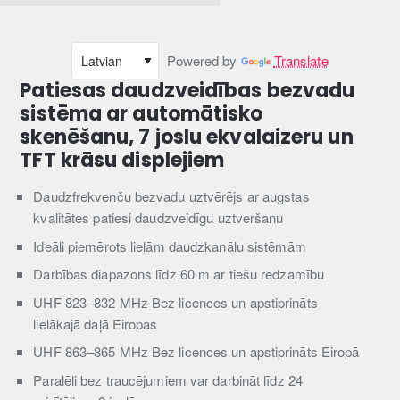
Powered by
Translate
Patiesas daudzveidības bezvadu
sistēma ar automātisko
skenēšanu, 7 joslu ekvalaizeru un
TFT krāsu displejiem
Daudzfrekvenču bezvadu uztvērējs ar augstas
kvalitātes patiesi daudzveidīgu uztveršanu
Ideāli piemērots lielām daudzkanālu sistēmām
Darbības diapazons līdz 60 m ar tiešu redzamību
UHF 823–832 MHz Bez licences un apstiprināts
lielākajā daļā Eiropas
UHF 863–865 MHz Bez licences un apstiprināts Eiropā
Paralēli bez traucējumiem var darbināt līdz 24