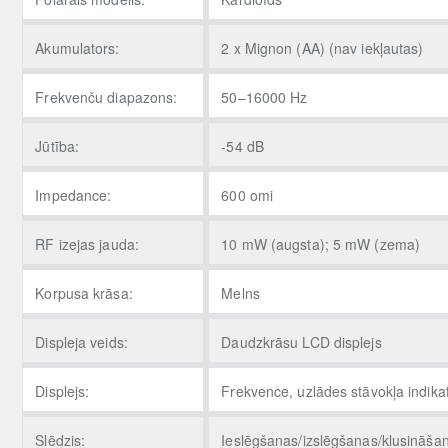
Akumulators:
2 x Mignon (AA) (nav iekļautas)
Frekvenču diapazons:
50–16000 Hz
Jūtība:
-54 dB
Impedance:
600 omi
RF izejas jauda:
10 mW (augsta); 5 mW (zema)
Korpusa krāsa:
Melns
Displeja veids:
Daudzkrāsu LCD displejs
Displejs:
Frekvence, uzlādes stāvokļa indika
Slēdzis:
Ieslēgšanas/izslēgšanas/klusināšan