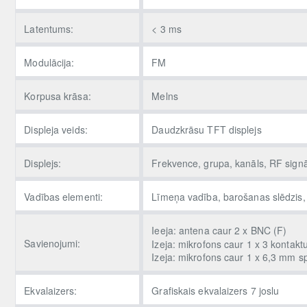
Latentums:
< 3 ms
Modulācija:
FM
Korpusa krāsa:
Melns
Displeja veids:
Daudzkrāsu TFT displejs
Displejs:
Frekvence, grupa, kanāls, RF signā
Vadības elementi:
Līmeņa vadība, barošanas slēdzis, 
Ieeja: antena caur 2 x BNC (F)
Savienojumi:
Izeja: mikrofons caur 1 x 3 kontakt
Izeja: mikrofons caur 1 x 6,3 mm s
Ekvalaizers:
Grafiskais ekvalaizers 7 joslu