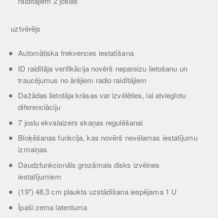
raidītājiem 2 joslās
uztvērējs
Automātiska frekvences iestatīšana
ID raidītāja verifikācija novērš nepareizu lietošanu un
traucējumus no ārējiem radio raidītājiem
Dažādas lietotāja krāsas var izvēlēties, lai atvieglotu
diferenciāciju
7 joslu ekvalaizers skaņas regulēšanai
Bloķēšanas funkcija, kas novērš nevēlamas iestatījumu
izmaiņas
Daudzfunkcionāls grozāmais disks izvēlnes
iestatījumiem
(19") 48,3 cm plaukta uzstādīšana iespējama 1 U
Īpaši zema latentuma