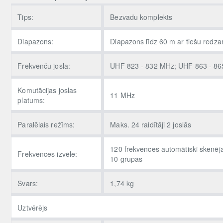
Tips:
Bezvadu komplekts
Diapazons:
Diapazons līdz 60 m ar tiešu redz
Frekvenču josla:
UHF 823 - 832 MHz; UHF 863 - 8
Komutācijas joslas
11 MHz
platums:
Paralēlais režīms:
Maks. 24 raidītāji 2 joslās
120 frekvences automātiski skenē
Frekvences izvēle:
10 grupās
Svars:
1,74 kg
Uztvērējs