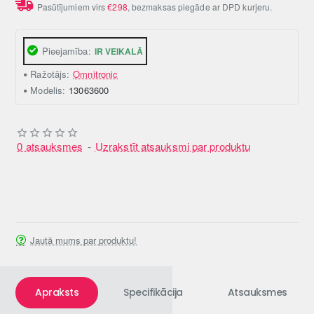
Pasūtījumiem virs
€298
, bezmaksas piegāde ar DPD kurjeru.
Pieejamība:
IR VEIKALĀ
Ražotājs:
Omnitronic
Modelis:
13063600
0 atsauksmes
-
Uzrakstīt atsauksmi par produktu
Jautā mums par produktu!
Apraksts
Specifikācija
Atsauksmes