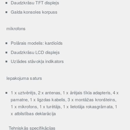
Daudzkrāsu TFT displejs
Galda konsoles korpuss
mikrofons
Polārais modelis: kardioīds
Daudzkrāsu LCD displejs
Uzlādes stāvokļa indikators
Iepakojuma saturs
1 x uztvērējs, 2 x antenas, 1 x ārējais tīkla adapteris, 4 x
pamatne, 1 x ligzdas kabelis, 3 x montāžas kronšteins,
1 x mikrofons, 1 x turētājs, 1 x lietotāja rokasgrāmata, 1
x atbilstības deklarācija
Tehniskās specifikācijas