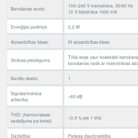
100–240 V maiņstrāva, 50/60 Hz
Barošanas avots:
12 V līdzstrāva 1000 mA
Enerģijas patēriņš:
2,2 W
Aizsardzības klase:
III aizsardzības klase
Tīkla ieeja caur koaksiālo barošana
Strāvas pieslēgums:
barošanas vads ar maiņstrāvas ada
Kanālu skaits:
1
Signāla/trokšņa
>80 dB
attiecība:
THD: (harmoniskais
<0,5 % pie 1 kHz
sadalījums pa kreisi):
Dažādība:
Patiesa daudzveidība