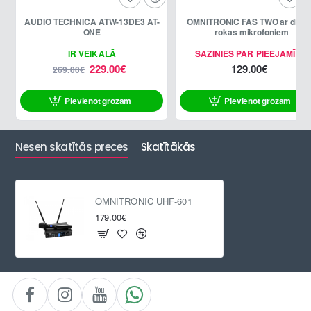
AUDIO TECHNICA ATW-13DE3 AT-
OMNITRONIC FAS TWO ar divi
-15%
ONE
rokas mikrofoniem
IR VEIKALĀ
SAZINIES PAR PIEEJAMĪBU
229.00€
129.00€
269.00€
Pievienot grozam
Pievienot grozam
ATLAIDE
Nesen skatītās preces
Skatītākās
OMNITRONIC UHF-601
179.00€