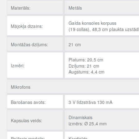
Materiāls:
Metāls
Galda konsoles korpuss
Mājokļa dizains:
(19 collas), 48,3 cm plaukta uzstā
Montāžas dziļums:
21 cm
Platums: 20,5 cm
Izmēri:
Dziļums: 21 cm
Augstums: 4,4 cm
Mikrofons
Barošanas avots:
3 V līdzstrāva 130 mA
Dinamiskais
Kapsulas veids:
izmērs: Ø 25,4 mm
Polārais modelis:
Kardioīds