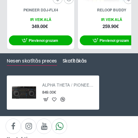
PIONEER DDJ-FLX4
RELOOP BUDDY
IR VEIKALĀ
IR VEIKALĀ
349.00€
259.90€
Pievienot grozam
Pievienot grozam
Nesen skatītās preces
Skatītākās
ALPHA THETA / PIONEER DJ DDJ-GRV6
849.00€