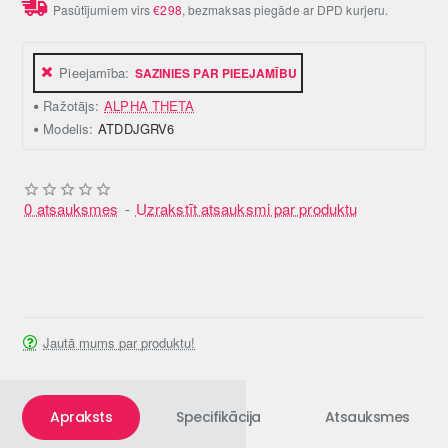
Pasūtījumiem virs
€298
, bezmaksas piegāde ar DPD kurjeru.
Pieejamība:
SAZINIES PAR PIEEJAMĪBU
Ražotājs:
ALPHA THETA
Modelis:
ATDDJGRV6
0 atsauksmes
-
Uzrakstīt atsauksmi par produktu
Jautā mums par produktu!
Apraksts
Specifikācija
Atsauksmes