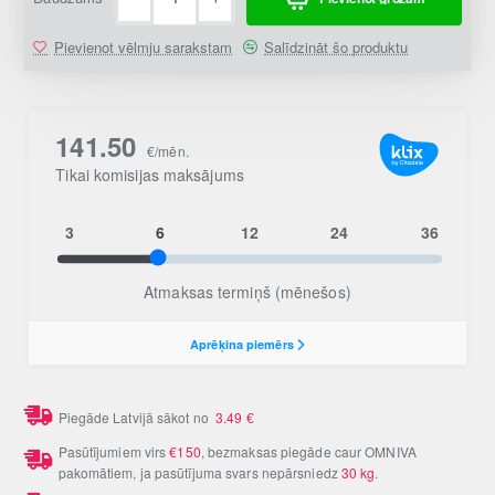
Pievienot vēlmju sarakstam
Salīdzināt šo produktu
Piegāde Latvijā sākot no
3.49
€
Pasūtījumiem virs
€150
, bezmaksas piegāde caur OMNIVA
pakomātiem, ja pasūtījuma svars nepārsniedz
30 kg
.