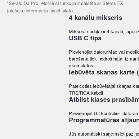
*Serato DJ Pro lietotnē šī funkcija ir saistīta ar Stems FX
(plašāku informāciju lasiet tālāk).
4 kanālu mikseris
Miksera sadaļai ir 4 kanāli, tāpēc 
USB C tipa
Pievienojiet datoru/Mac vai mobil
barošana tiek nodrošināta, izman
akumulatora.
Iebūvēta skaņas karte 
Pateicoties iebūvētajai skaņas kart
TRS/RCA kabeli.
Atbilst klases prasībā
Pievienojiet DJ kontrolieri dator
Programmatūras atjaun
Jūs automātiski saņemsiet paziņ