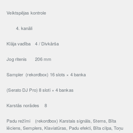
Veiktspējas kontrole
4.
kanāli
Klāja vadība
4 / Divkārša
Jog ritenis
206 mm
Sampler
(rekordbox) 16 slots × 4 banka
(Serato DJ Pro) 8 sloti × 4 bankas
Karstās norādes
8
Padu režīmi
(rekordbox) Karstais signāls, Stems, Bīta
lēciens, Semplers, Klaviatūras, Padu efekti, Bīta cilpa, Toņu