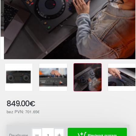
849.00€
bez PVN: 701.65€
Daudzums
Pievienot grozam