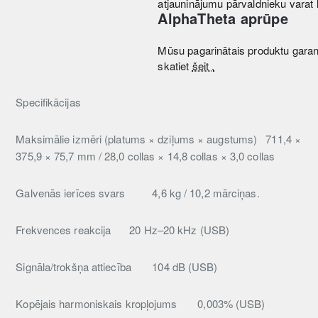
atjauninājumu pārvaldnieku varat 
AlphaTheta aprūpe
Mūsu pagarinātais produktu garan
skatiet
šeit .
Specifikācijas
Maksimālie izmēri (platums × dziļums × augstums)
711,4 ×
375,9 × 75,7 mm / 28,0 collas × 14,8 collas × 3,0 collas
Galvenās ierīces svars
4,6 kg / 10,2 mārciņas.
Frekvences reakcija
20 Hz–20 kHz (USB)
Signāla/trokšņa attiecība
104 dB (USB)
Kopējais harmoniskais kropļojums
0,003% (USB)