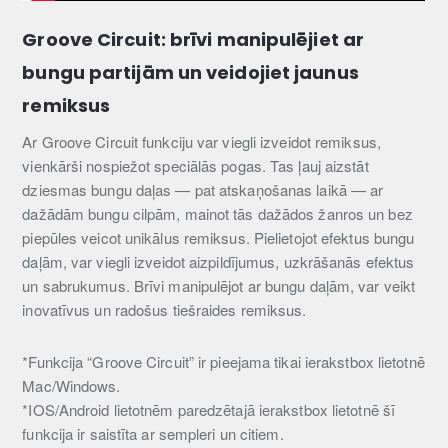
Groove Circuit: brīvi manipulējiet ar
bungu partijām un veidojiet jaunus
remiksus
Ar Groove Circuit funkciju var viegli izveidot remiksus,
vienkārši nospiežot speciālās pogas. Tas ļauj aizstāt
dziesmas bungu daļas — pat atskaņošanas laikā — ar
dažādām bungu cilpām, mainot tās dažādos žanros un bez
piepūles veicot unikālus remiksus. Pielietojot efektus bungu
daļām, var viegli izveidot aizpildījumus, uzkrāšanās efektus
un sabrukumus. Brīvi manipulējot ar bungu daļām, var veikt
inovatīvus un radošus tiešraides remiksus.
*Funkcija “Groove Circuit” ir pieejama tikai ierakstbox lietotnē
Mac/Windows.
*IOS/Android lietotnēm paredzētajā ierakstbox lietotnē šī
funkcija ir saistīta ar sempleri un citiem.