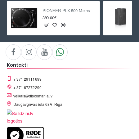
PIONEER PLX-500 Melns
389.00€
Kontakti
+ 371 29111699
+ 371 67272290
veikals@discomania.lv
Daugavgrīvas iela 68A, Rīga