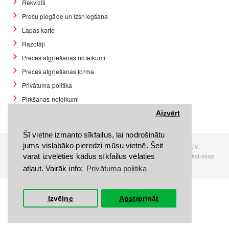
Rekvizīti
Preču piegāde un izsniegšana
Lapas karte
Ražotāji
Preces atgriešanas noteikumi
Preces atgriešanas forma
Privātuma politika
Pirkšanas noteikumi
GDPR datu rīki
Aizvērt
Šī vietne izmanto sīkfailus, lai nodrošinātu
jums vislabāko pieredzi mūsu vietnē. Šeit
Visas tiesības rezervētas. Interneta veikals www.Discomania.lv.
Jebkuras Discomania.lv informācijas pārpublicēšana, bez rakstiskas
varat izvēlēties kādus sīkfailus vēlaties
atļaujas, stingri aizliegta.
atļaut. Vairāk info:
Privātuma politika
Izvēlne
Apstiprināt