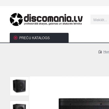
Meklēt...
PREČU KATALOGS
ho