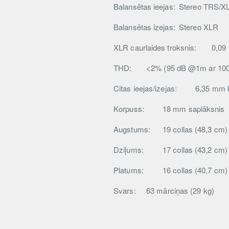
Balansētas ieejas:
Stereo TRS/XL
Balansētas izejas:
Stereo XLR
XLR caurlaides troksnis:
0,09 
THD:
<2% (95 dB @1m ar 100 
Citas ieejas/izejas:
6,35 mm k
Korpuss:
18 mm saplāksnis
Augstums:
19 collas (48,3 cm)
Dziļums:
17 collas (43,2 cm)
Platums:
16 collas (40,7 cm)
Svars:
63 mārciņas (29 kg)