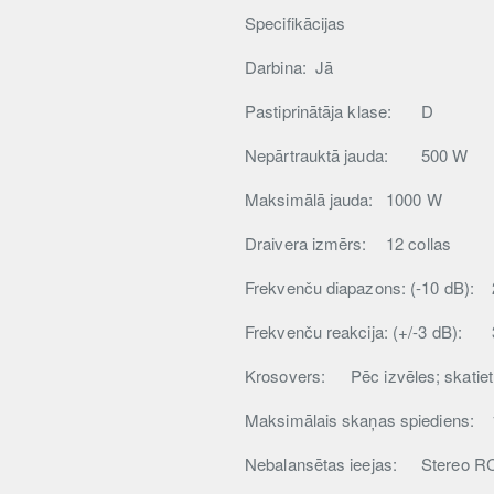
Specifikācijas
Darbina:
Jā
Pastiprinātāja klase:
D
Nepārtrauktā jauda:
500 W
Maksimālā jauda:
1000 W
Draivera izmērs:
12 collas
Frekvenču diapazons: (-10 dB):
Frekvenču reakcija: (+/-3 dB):
Krosovers:
Pēc izvēles; skatiet
Maksimālais skaņas spiediens:
Nebalansētas ieejas:
Stereo R