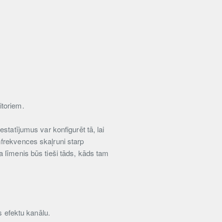
itoriem.
statījumus var konfigurēt tā, lai
zemfrekvences skaļruni starp
 līmenis būs tieši tāds, kāds tam
s efektu kanālu.