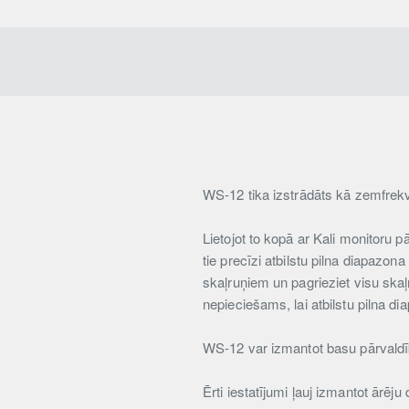
WS-12 tika izstrādāts kā zemfrekv
Lietojot to kopā ar Kali monitoru 
tie precīzi atbilstu pilna diapazona
skaļruņiem un pagrieziet visu ska
nepieciešams, lai atbilstu pilna d
WS-12 var izmantot basu pārvaldīb
Ērti iestatījumi ļauj izmantot ārē