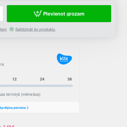
Pievienot grozam
stam
Salīdzināt šo produktu
no
3.49
€