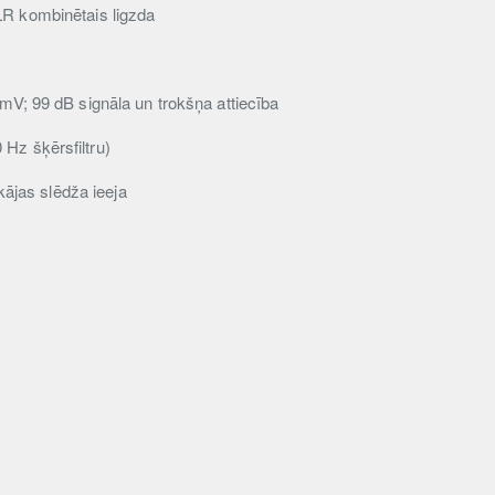
R kombinētais ligzda
mV; 99 dB signāla un trokšņa attiecība
Hz šķērsfiltru)
ājas slēdža ieeja