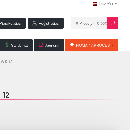
Latviešu
Pierakstīties
Reģistrēties
0 Prece(s) - 0.00€
Salīdzināt
Jaunumi
NOMA / APROCES
 WS-12
-12