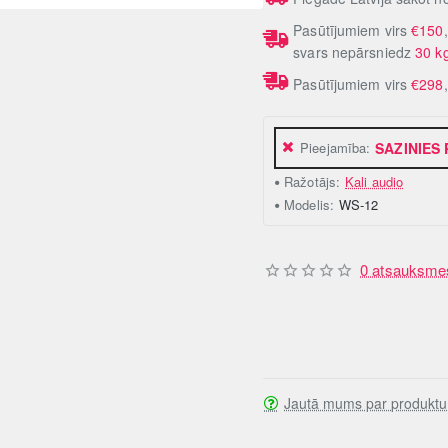
Pasūtījumiem virs
€150
svars nepārsniedz
30 k
Pasūtījumiem virs
€298
Pieejamība:
SAZINIES
Ražotājs:
Kali audio
Modelis:
WS-12
0 atsauksme
Jautā mums par produktu