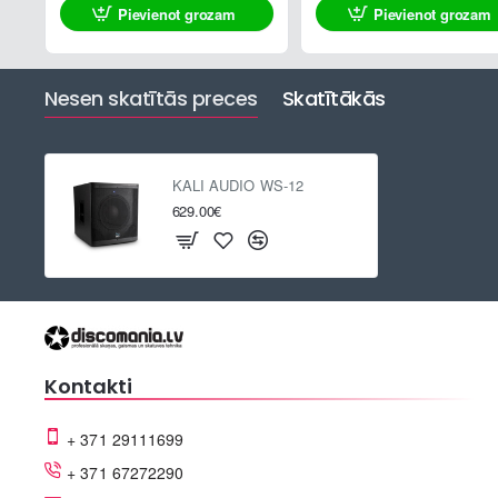
Pievienot grozam
Pievienot grozam
Nesen skatītās preces
Skatītākās
KALI AUDIO WS-12
629.00€
Kontakti
+ 371 29111699
+ 371 67272290