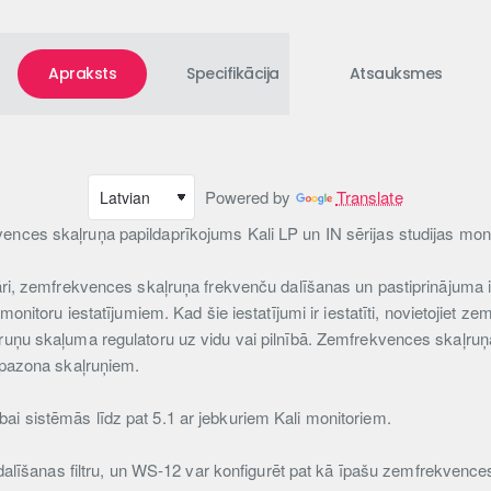
Apraksts
Specifikācija
Atsauksmes
Powered by
Translate
ences skaļruņa papildaprīkojums Kali LP un IN sērijas studijas mon
pāri, zemfrekvences skaļruņa frekvenču dalīšanas un pastiprinājuma ie
 monitoru iestatījumiem. Kad šie iestatījumi ir iestatīti, novietojiet 
ļruņu skaļuma regulatoru uz vidu vai pilnībā. Zemfrekvences skaļruņa
iapazona skaļruņiem.
ai sistēmās līdz pat 5.1 ar jebkuriem Kali monitoriem.
ju dalīšanas filtru, un WS-12 var konfigurēt pat kā īpašu zemfrekvence