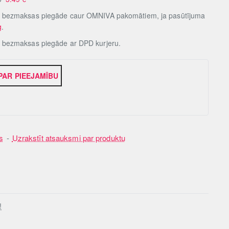
, bezmaksas piegāde caur OMNIVA pakomātiem, ja pasūtījuma
g
.
, bezmaksas piegāde ar DPD kurjeru.
 PAR PIEEJAMĪBU
s
-
Uzrakstīt atsauksmi par produktu
!