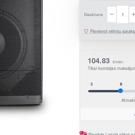
Daudzums
Pievienot vēlmju sarak
Piegāde Latvijā sākot 