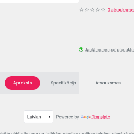
0 atsauksme
Jautā mums par produktu
Apraksts
Specifikācija
Atsauksmes
Powered by
Translate
zēts vidēja lieluma un lielākām studijas vadības telpām, piedāvā vis