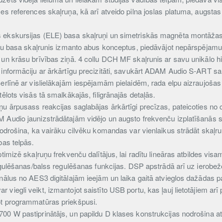
es references skaļruņa, kā arī atveido pilna joslas platuma, augstas 
 ekskursijas (ELE) basa skaļruņi un simetriskās magnēta montāžas 
ollu basa skaļrunis izmanto abus konceptus, piedāvājot nepārspējamu
 un krāsu brīvības ziņā. 4 collu DCH MF skaļrunis ar savu unikālo h
 informāciju ar ārkārtīgu precizitāti, savukārt ADAM Audio S-ART sa
Berlīnē ar vislielākajām iespējamām pielaidēm, rada elpu aizraujoša
ēlots visās tā smalkākajās, filigrānajās detaļās.
u ārpusass reakcijas saglabājas ārkārtīgi precīzas, pateicoties no c
M Audio jaunizstrādātajām vidējo un augsto frekvenču izplatīšanā
nodrošina, ka vairāku cilvēku komandas var vienlaikus strādāt skaļru
bas telpās.
ptimizē skaļruņu frekvenču dalītājus, lai radītu lineāras atbildes vi
regulēšanas/balss regulēšanas funkcijas. DSP apstrādā arī uz ierobež
gnālus no AES3 digitālajām ieejām un laika gaitā atvieglos dažādas 
iegli veikt, izmantojot saistīto USB portu, kas ļauj lietotājiem arī 
ot programmatūras priekšpusi.
700 W pastiprinātājs, un papildu D klases konstrukcijas nodrošina 