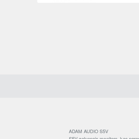
ADAM AUDIO S5V
S5V galvenais monitors, kas pared