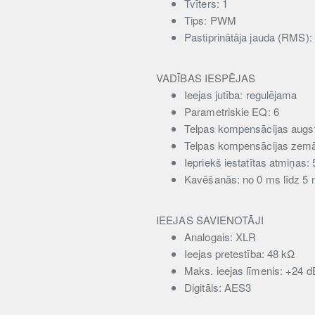
Tvīters: 1
Tips: PWM
Pastiprinātāja jauda (RMS)
VADĪBAS IESPĒJAS
Ieejas jutība: regulējama
Parametriskie EQ: 6
Telpas kompensācijas augst
Telpas kompensācijas zemā 
Iepriekš iestatītas atmiņas: 
Kavēšanās: no 0 ms līdz 5
IEEJAS SAVIENOTĀJI
Analogais: XLR
Ieejas pretestība: 48 kΩ
Maks. ieejas līmenis: +24 
Digitāls: AES3