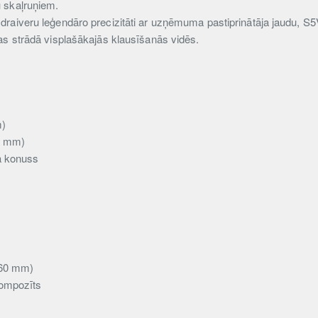
 skaļruņiem.
raiveru leģendāro precizitāti ar uzņēmuma pastiprinātāja jaudu, S5V 
as strādā visplašākajās klausīšanās vidēs.
m)
76 mm)
a konuss
(60 mm)
kompozīts