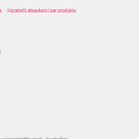
s
-
Uzrakstīt atsauksmi par produktu
!
u neapstrādāto jaudu, ko studijas