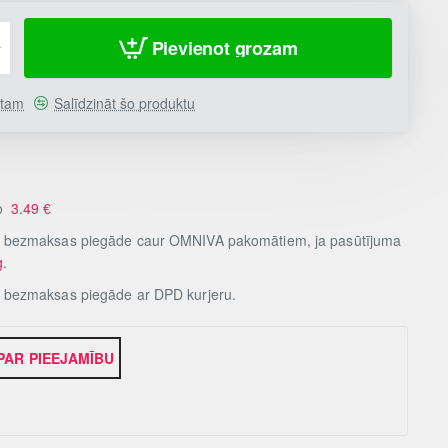
Pievienot grozam
stam
Salīdzināt šo produktu
no
3.49
€
, bezmaksas piegāde caur OMNIVA pakomātiem, ja pasūtījuma
g
.
, bezmaksas piegāde ar DPD kurjeru.
 PAR PIEEJAMĪBU