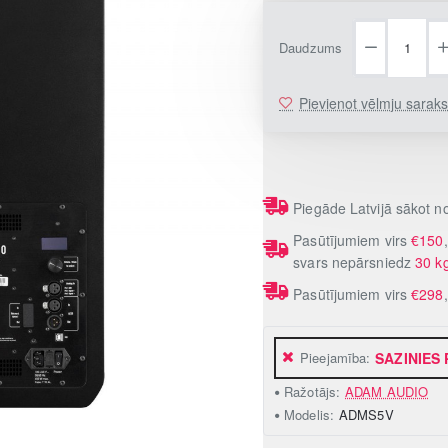
Daudzums
Pievienot vēlmju sarak
Piegāde Latvijā sākot 
Pasūtījumiem virs
€150
svars nepārsniedz
30 k
Pasūtījumiem virs
€298
Pieejamība:
SAZINIES
Ražotājs:
ADAM AUDIO
Modelis:
ADMS5V