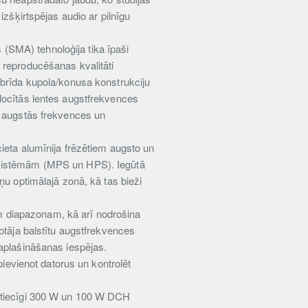
izšķirtspējas audio ar pilnīgu
(SMA) tehnoloģija tika īpaši
 reproducēšanas kvalitāti
ibrīda kupola/konusa konstrukciju
locītās lentes augstfrekvences
s augstās frekvences un
ieta alumīnija frēzētiem augsto un
s sistēmām (MPS un HPS). Iegūtā
ņu optimālajā zonā, kā tas bieži
sam diapazonam, kā arī nodrošina
otāja balstītu augstfrekvences
paplašināšanas iespējas.
pievienot datorus un kontrolēt
attiecīgi 300 W un 100 W DCH