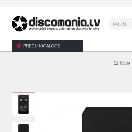
Meklēt...
PREČU KATALOGS
home