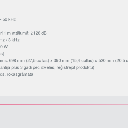
 - 50 kHz
ri 1 m attālumā: ≥128 dB
Hz / 3 kHz
50 W
as)
ms: 698 mm (27,5 collas) x 390 mm (15,4 collas) x 520 mm (20,5 c
antija plus 3 gadi pēc izvēles, reģistrējot produktu)
ads, rokasgrāmata