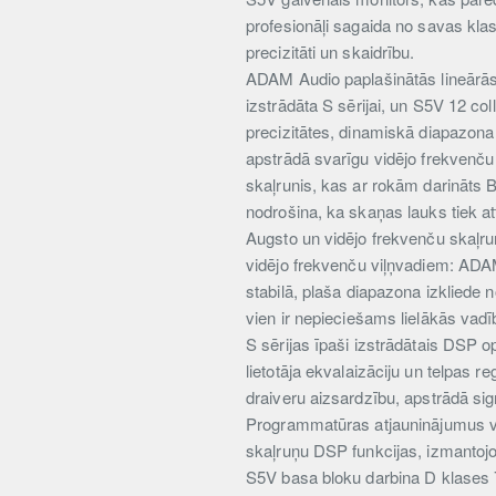
profesionāļi sagaida no savas klas
precizitāti un skaidrību.
ADAM Audio paplašinātās lineārās
izstrādāta S sērijai, un S5V 12 c
precizitātes, dinamiskā diapazona
apstrādā svarīgu vidējo frekvenču
skaļrunis, kas ar rokām darināts 
nodrošina, ka skaņas lauks tiek att
Augsto un vidējo frekvenču skaļruņ
vidējo frekvenču viļņvadiem: ADA
stabilā, plaša diapazona izkliede 
vien ir nepieciešams lielākās vadī
S sērijas īpaši izstrādātais DSP o
lietotāja ekvalaizāciju un telpas 
draiveru aizsardzību, apstrādā si
Programmatūras atjauninājumus var v
skaļruņu DSP funkcijas, izmantoj
S5V basa bloku darbina D klases 