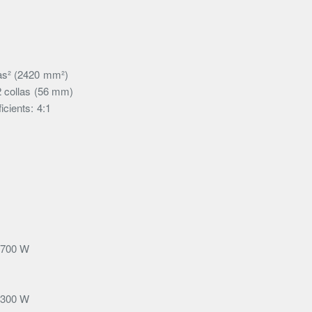
as² (2420 mm²)
2 collas (56 mm)
cients: 4:1
: 700 W
: 300 W