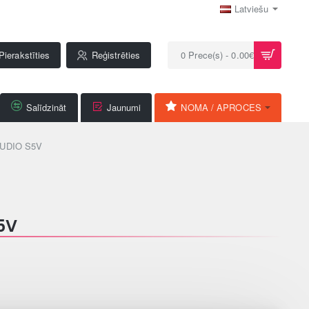
Latviešu
Pierakstīties
Reģistrēties
0 Prece(s) - 0.00€
Salīdzināt
Jaunumi
NOMA / APROCES
UDIO S5V
5V