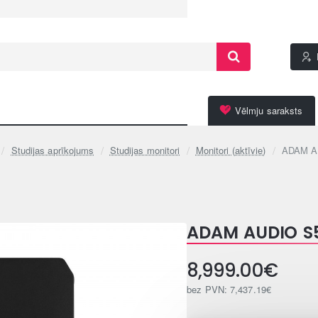
Vēlmju saraksts
Studijas aprīkojums
Studijas monitori
Monitori (aktīvie)
ADAM A
ADAM AUDIO S
8,999.00€
bez PVN: 7,437.19€