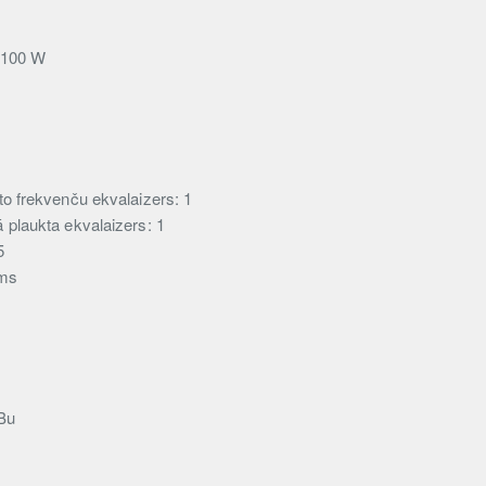
: 100 W
o frekvenču ekvalaizers: 1
plaukta ekvalaizers: 1
5
 ms
dBu