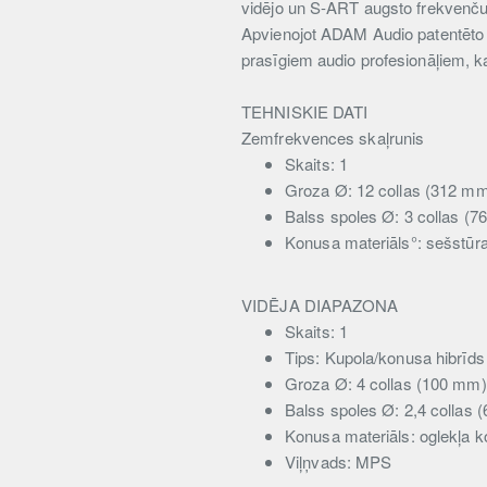
vidējo un S-ART augsto frekvenču
Apvienojot ADAM Audio patentēto d
prasīgiem audio profesionāļiem, k
TEHNISKIE DATI
Zemfrekvences skaļrunis
Skaits: 1
Groza Ø: 12 collas (312 m
Balss spoles Ø: 3 collas (
Konusa materiāls°: sešstūr
VIDĒJA DIAPAZONA
Skaits: 1
Tips: Kupola/konusa hibrīds
Groza Ø: 4 collas (100 mm)
Balss spoles Ø: 2,4 collas 
Konusa materiāls: oglekļa 
Viļņvads: MPS