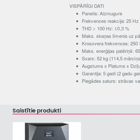
VISPĀRĪGI DATI
Panelis: Aizmugure
Frekvences reakcija: 25 Hz
THD > 100 Hz: ≤0,3 %
Maks. skaņas līmenis uz pā
Krosovera frekvences: 250 
Maks. enerģijas patēriņš: 6
Svars: 52 kg (114,5 mārciņ
Augstums x Platums x Dziļu
Garantija: 5 gadi (2 gadu gar
Piegādes saturs: strāvas v
Saistītie produkti