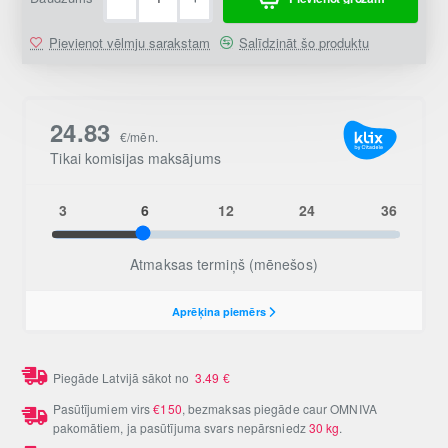
Pievienot vēlmju sarakstam
Salīdzināt šo produktu
Piegāde Latvijā sākot no
3.49
€
Pasūtījumiem virs
€150
, bezmaksas piegāde caur OMNIVA
pakomātiem, ja pasūtījuma svars nepārsniedz
30 kg
.