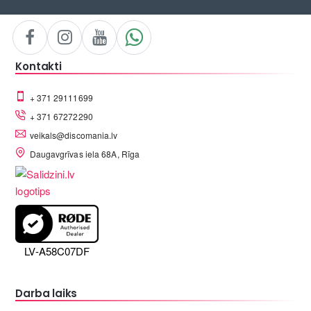
Kontakti
+ 371 29111699
+ 371 67272290
veikals@discomania.lv
Daugavgrīvas iela 68A, Rīga
LV-A58C07DF
Darba laiks