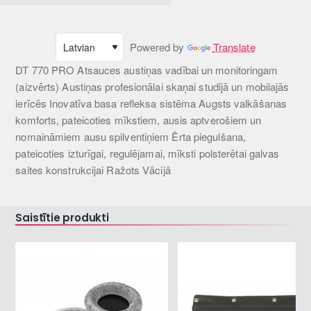
Powered by
Translate
DT 770 PRO Atsauces austiņas vadībai un monitoringam
(aizvērts) Austiņas profesionālai skaņai studijā un mobilajās
ierīcēs Inovatīva basa refleksa sistēma Augsts valkāšanas
komforts, pateicoties mīkstiem, ausis aptverošiem un
nomaināmiem ausu spilventiņiem Ērta piegulšana,
pateicoties izturīgai, regulējamai, mīksti polsterētai galvas
saites konstrukcijai Ražots Vācijā
Saistītie produkti