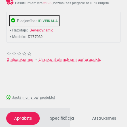
Pasūtījumiem virs
€298
, bezmaksas piegāde ar DPD kurjeru.
Pieejamība:
IR VEIKALĀ
Ražotājs:
Beyerdynamic
Modelis:
DT77032
0 atsauksmes
-
Uzrakstīt atsauksmi par produktu
Jautā mums par produktu!
Apraksts
Specifikācija
Atsauksmes