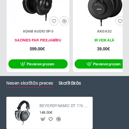
ADAM AUDIO SP-5
AKG K52
SAZINIES PAR PIEEJAMĪBU
IR VEIKALĀ
599.00€
39.00€
Pievienot grozam
Pievienot grozam
Nesen skatītās preces
Skatītākās
BEYERDYNAMIC DT 770 PRO 32 Ohm
149.00€