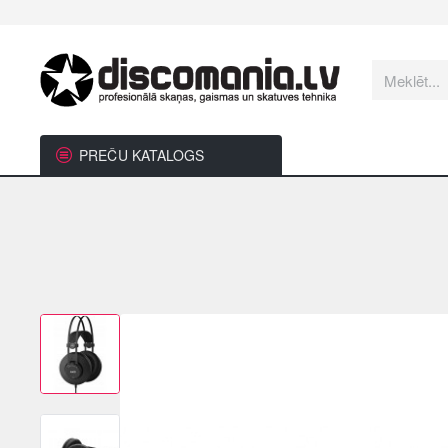
Meklēt...
PREČU KATALOGS