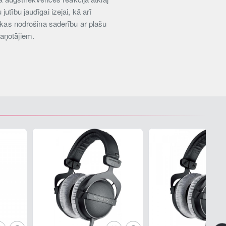
tību jaudīgai izejai, kā arī
, kas nodrošina saderību ar plašu
kaņotājiem.