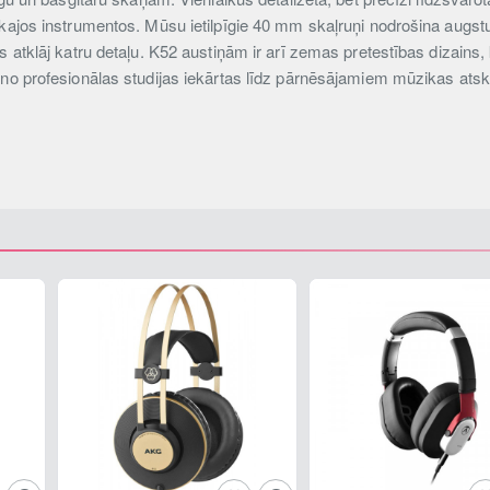
kajos instrumentos. Mūsu ietilpīgie 40 mm skaļruņi nodrošina augstu ju
s atklāj katru detaļu. K52 austiņām ir arī zemas pretestības dizains
 no profesionālas studijas iekārtas līdz pārnēsājamiem mūzikas ats