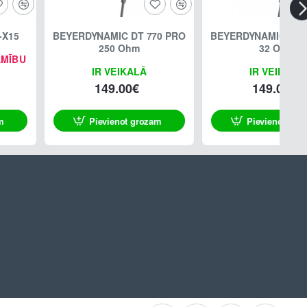
-X15
BEYERDYNAMIC DT 770 PRO
BEYERDYNAMIC DT 
250 Ohm
32 Ohm
AMĪBU
IR VEIKALĀ
IR VEIKALĀ
149.00€
149.00€
m
Pievienot grozam
Pievienot gro