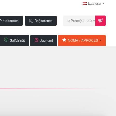
Latviešu
Pierakstīties
Reģistrēties
0 Prece(s) - 0.00€
Salīdzināt
Jaunumi
NOMA / APROCES