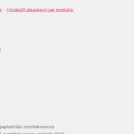
s
-
Uzrakstīt atsauksmi par produktu
!
, paplašinātu zemfrekvences
tā augstfrekvences reakcija atklāj