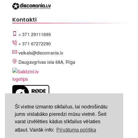
Kontakti
+ 371 29111699
+ 371 67272290
veikals@discomania.lv
Daugavgrīvas iela 68A, Rīga
LV-A58C07DF
Šī vietne izmanto sīkfailus, lai nodrošinātu
jums vislabāko pieredzi mūsu vietnē. Šeit
varat izvēlēties kādus sīkfailus vēlaties
atļaut. Vairāk info:
Privātuma politika