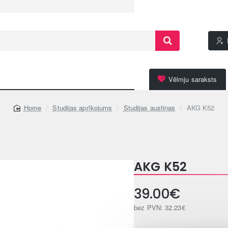
Vēlmju saraksts
Studijas aprīkojums
Studijas austiņas
AKG K52
home
AKG K52
39.00€
bez PVN: 32.23€