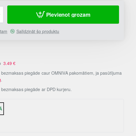
Pievienot grozam
stam
Salīdzināt šo produktu
no
3.49
€
, bezmaksas piegāde caur OMNIVA pakomātiem, ja pasūtījuma
g
.
, bezmaksas piegāde ar DPD kurjeru.
Ā