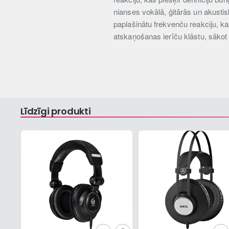
nianses vokālā, ģitārās un akustis
paplašinātu frekvenču reakciju, ka
atskaņošanas ierīču klāstu, sākot
Līdzīgi produkti