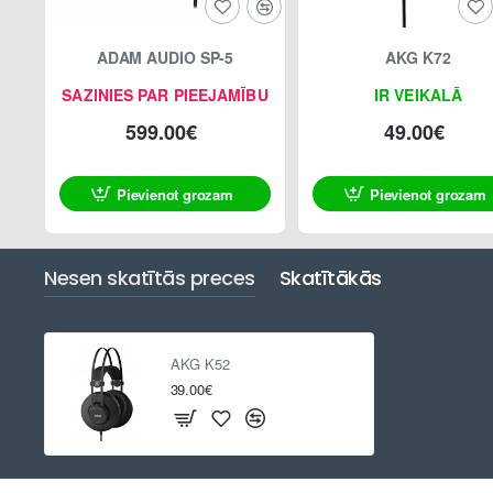
ADAM AUDIO SP-5
AKG K72
SAZINIES PAR PIEEJAMĪBU
IR VEIKALĀ
599.00€
49.00€
Pievienot grozam
Pievienot grozam
Nesen skatītās preces
Skatītākās
AKG K52
39.00€