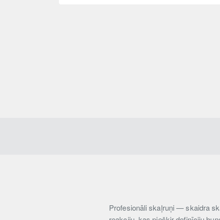
Profesionāli skaļruņi — skaidra s
reakciju, kas piešķir definīciju bu