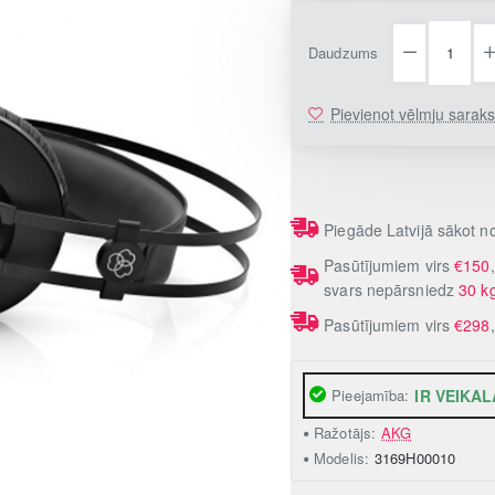
Daudzums
Pievienot vēlmju sarak
Piegāde Latvijā sākot 
Pasūtījumiem virs
€150
svars nepārsniedz
30 k
Pasūtījumiem virs
€298
Pieejamība:
IR VEIKAL
Ražotājs:
AKG
Modelis:
3169H00010