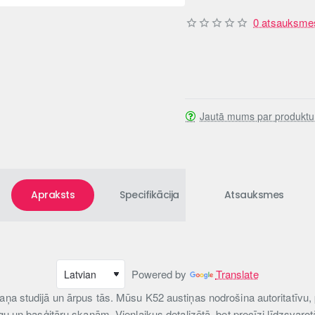
0 atsauksme
Jautā mums par produktu
Apraksts
Specifikācija
Atsauksmes
Powered by
Translate
kaņa studijā un ārpus tās. Mūsu K52 austiņas nodrošina autoritatīvu
ngu un basģitāru skaņām. Vienlaikus detalizētā, bet precīzi līdzsvaro