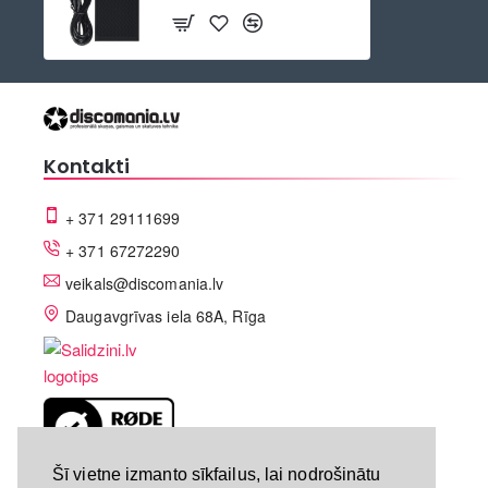
Kontakti
+ 371 29111699
+ 371 67272290
veikals@discomania.lv
Daugavgrīvas iela 68A, Rīga
LV-A58C07DF
Šī vietne izmanto sīkfailus, lai nodrošinātu