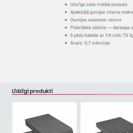
Izturīgs cieta metāla korpuss
Apakšējā gumijas virsma nodroši
Gumijas saskares virsma
Polaritātes slēdzis — darbojas 
6 pēdu kabelis ar 1/4 collu TS l
Svars: 0,7 mārciņas
Līdzīgi produkti