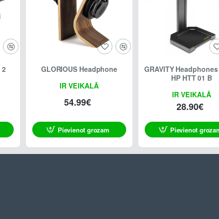
 2
GLORIOUS Headphone
GRAVITY Headphones
HP HTT 01 B
IR VEIKALĀ
IR VEIKALĀ
54.99€
28.90€
Pievienot grozam
Pievienot groza