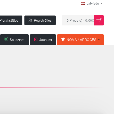
Latviešu
Pierakstīties
Reģistrēties
0 Prece(s) - 0.00€
Salīdzināt
Jaunumi
NOMA / APROCES