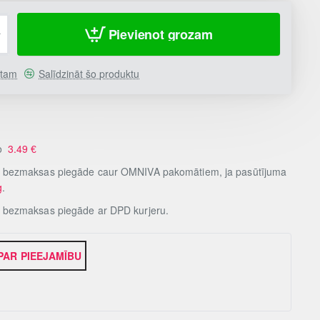
Pievienot grozam
stam
Salīdzināt šo produktu
no
3.49
€
, bezmaksas piegāde caur OMNIVA pakomātiem, ja pasūtījuma
g
.
, bezmaksas piegāde ar DPD kurjeru.
 PAR PIEEJAMĪBU