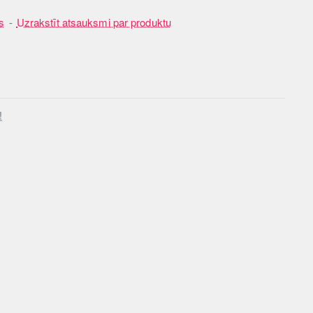
s
-
Uzrakstīt atsauksmi par produktu
!