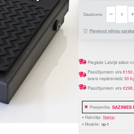
Daudzums
Pievienot vēlmju sarak
Piegāde Latvijā sākot 
Pasūtījumiem virs
€150
svars nepārsniedz
30 k
Pasūtījumiem virs
€298
Pieejamība:
SAZINIES
Ražotājs:
Nektar
Modelis:
np-1