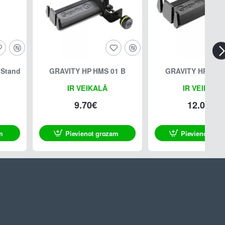
 Stand
GRAVITY HP HMS 01 B
GRAVITY HP HTC 
IR VEIKALĀ
IR VEIKALĀ
9.70€
12.00€
m
Pievienot grozam
Pievienot gro