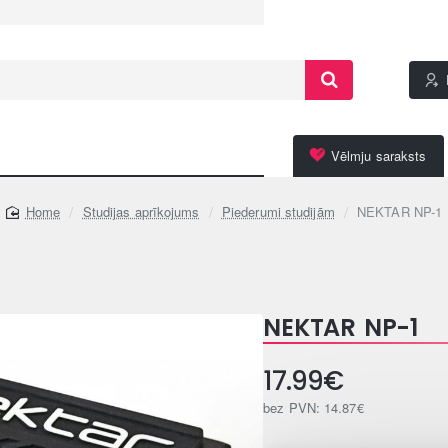
Vēlmju saraksts
Studijas aprīkojums
Piederumi studijām
NEKTAR NP-1
home
NEKTAR NP-1
17.99€
bez PVN: 14.87€