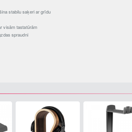
na stabilu saķeri ar grīdu
ar visām tastatūrām
igzdas spraudni