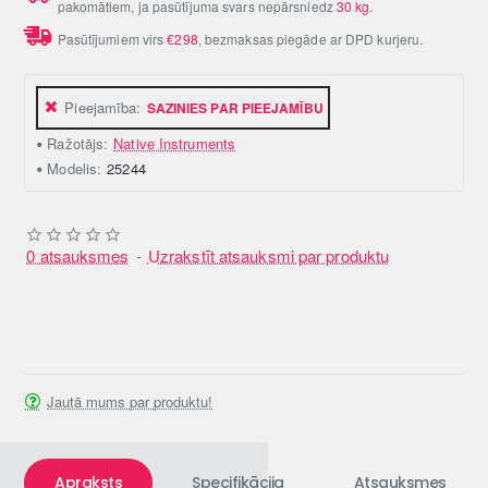
pakomātiem, ja pasūtījuma svars nepārsniedz
30 kg
.
Pasūtījumiem virs
€298
, bezmaksas piegāde ar DPD kurjeru.
Pieejamība:
SAZINIES PAR PIEEJAMĪBU
Ražotājs:
Native Instruments
Modelis:
25244
0 atsauksmes
-
Uzrakstīt atsauksmi par produktu
Jautā mums par produktu!
Apraksts
Specifikācija
Atsauksmes