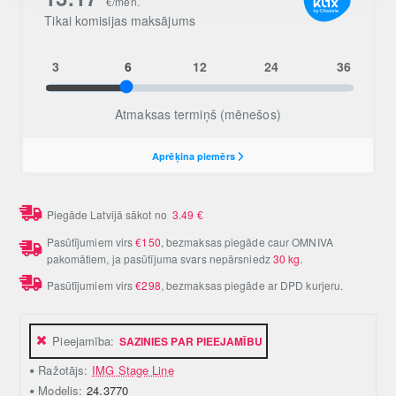
Piegāde Latvijā sākot no
3.49
€
Pasūtījumiem virs
€150
, bezmaksas piegāde caur OMNIVA
pakomātiem, ja pasūtījuma svars nepārsniedz
30 kg
.
Pasūtījumiem virs
€298
, bezmaksas piegāde ar DPD kurjeru.
Pieejamība:
SAZINIES PAR PIEEJAMĪBU
Ražotājs:
IMG Stage Line
Modelis:
24.3770