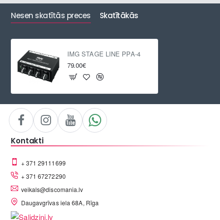
Nesen skatītās preces
Skatītākās
IMG STAGE LINE PPA-4
79.00€
Kontakti
+ 371 29111699
+ 371 67272290
veikals@discomania.lv
Daugavgrīvas iela 68A, Rīga