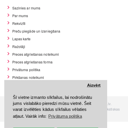
Sazinies ar mums
Par mums
Rekvizīti
Preču piegāde un izsniegšana
Lapas karte
Ražotāji
Preces atgriešanas noteikumi
Preces atgriešanas forma
Privātuma politika
Pirkšanas noteikumi
GDPR datu rīki
Aizvērt
Šī vietne izmanto sīkfailus, lai nodrošinātu
jums vislabāko pieredzi mūsu vietnē. Šeit
Visas tiesības rezervētas. Interneta veikals www.Discomania.lv.
Jebkuras Discomania.lv informācijas pārpublicēšana, bez rakstiskas
varat izvēlēties kādus sīkfailus vēlaties
atļaujas, stingri aizliegta.
atļaut. Vairāk info:
Privātuma politika