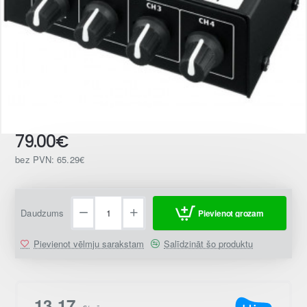
79.00€
bez PVN: 65.29€
Daudzums
Pievienot grozam
Pievienot vēlmju sarakstam
Salīdzināt šo produktu