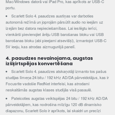
Mac/Windows datorā vai iPad Pro, kas aprīkots ar USB-C
portu.
Scarlett Solo 4. paaudzes austiņas var darboties
autonomā režīmā un joprojām pārsūtīt audio no ieejām uz
izejām bez datora nepieciešamības. Lai ieslēgtu ierīci,
vienkārši pievienojiet ārēju USB barošanas bloku vai USB
barošanas bloku (abi pieejami atsevišķi), izmantojot USB-C
5V ieeju, kas atrodas aizmugurējā panelī.
4. paaudzes nevainojama, augstas
izšķirtspējas konvertēšana
Scarlett Solo 4. paaudzes atskaņotāji izmanto tos pašus
studijas līmeņa 24 bitu / 192 kHz AD/DA pārveidotājus, kas ir
Focusrite vadošie RedNet interfeisi, kas atrodami
neskaitāmās augstas klases studijās visā pasaulē.
Pateicoties augstas veiktspējas 24 bitu / 192 kHz AD/DA
pārveidotājiem, kas nodrošina milzīgu 120 dB dinamisko
diapazonu, Scarlett Solo ir aprīkots, lai skaidri un precīzi