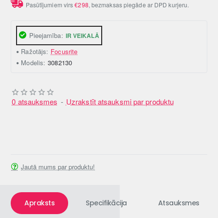
Pasūtījumiem virs
€298
, bezmaksas piegāde ar DPD kurjeru.
Pieejamība:
IR VEIKALĀ
Ražotājs:
Focusrite
Modelis:
3082130
0 atsauksmes
-
Uzrakstīt atsauksmi par produktu
Jautā mums par produktu!
Apraksts
Specifikācija
Atsauksmes