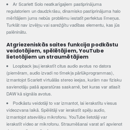
Ar Scarlett Solo neatkarīgajiem pastiprinājuma
regulatoriem un daudzkrāsu, dinamisko pastiprinājuma halo
mērītājiem jums nebūs problēmu iestatīt perfektus līmeņus.
Turklāt nav izvēļņu vai sarežģītu vadības elementu, kas jūs
palēninātu.
Atgriezeniskās saites funkcija podkāstu
veidotājiem, spēlētājiem, YouTube
lietotājiem un straumētājiem
Loopback ļauj ierakstīt citus audio avotus no datora
(piemēram, audio izvadi no tīmekļa pārlūkprogrammas),
izmantojot Scarlett virtuālās stereo ieejas, kurām nav fizisku
savienotāju pašā aparatūras saskarnē, bet kuras var atlasīt
DAW kā signāla avotus.
Podkāstu veidotāji to var izmantot, lai ierakstītu viesus
videozvana laikā. Spēlētāji var ierakstīt spēļu audio,
izmantojot atsevišķu mikrofonu. YouTube lietotāji var
ierakstīt video ar mikrofonu. Straumēšanai varat arī apvienot