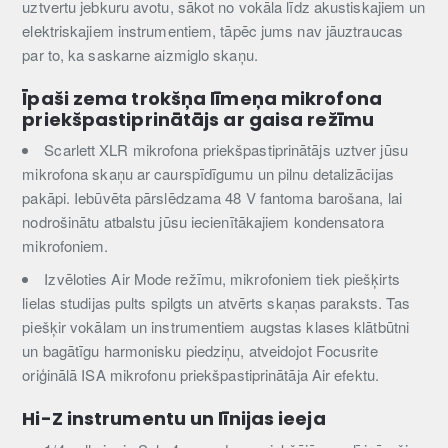
uztvertu jebkuru avotu, sākot no vokāla līdz akustiskajiem un
elektriskajiem instrumentiem, tāpēc jums nav jāuztraucas
par to, ka saskarne aizmiglo skaņu.
Īpaši zema trokšņa līmeņa mikrofona
priekšpastiprinātājs ar gaisa režīmu
Scarlett XLR mikrofona priekšpastiprinātājs uztver jūsu
mikrofona skaņu ar caurspīdīgumu un pilnu detalizācijas
pakāpi. Iebūvēta pārslēdzama 48 V fantoma barošana, lai
nodrošinātu atbalstu jūsu iecienītākajiem kondensatora
mikrofoniem.
Izvēloties Air Mode režīmu, mikrofoniem tiek piešķirts
lielas studijas pults spilgts un atvērts skaņas paraksts. Tas
piešķir vokālam un instrumentiem augstas klases klātbūtni
un bagātīgu harmonisku piedziņu, atveidojot Focusrite
oriģinālā ISA mikrofonu priekšpastiprinātāja Air efektu.
Hi-Z instrumentu un līnijas ieeja