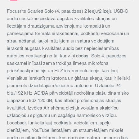
Focusrite Scarlett Solo (4. paaudzes) 2 ieeju/2 izeju USB-C
audio saskarne piedāvā augstas kvalitātes skaņas un
lietotājam draudzīguma apvienojumu kompaktā un
pārnēsājamā formātā ierakstīšanai, podkāstu veidošanai un
straumēšanai, ļaujot mūziķiem un satura veidotājiem
ierakstīt augstas kvalitātes audio bez nepieciešamības
mācīties neatkarīgi no tā, kur viņi dodas. Solo 4. paaudzes
saskarnei ir īpaši zema trokšņa līmeņa mikrofona
priekšpastiprinātājs un Hi-Z instrumentu ieeja, kas ļauj
vienlaikus ierakstīt mikrofona un ģitāras skaņu, kas ir lieliski
piemērots dziedātājiem/dziesmu autoriem. Uzlabotie 24
bitu/192 kHz AD/DA pārveidotāji nodrošina plašu dinamisko
diapazonu līdz 120 dB, kas atbilst profesionālas studijas
kvalitātei. Izvēles Air shēma piešķir vokālam skaidrību
uzlabojošu spilgtumu un bagātīgu harmonisko virzību.
Loopback funkcija ļauj podkāstu veidotājiem, spēļu
cienītājiem, YouTube lietotājiem un straumētājiem miksēt
audio no citām lietotnēm, kas darbojas datorā, un audio tiek