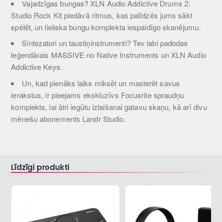
Vajadzīgas bungas? XLN Audio Addictive Drums 2:
Studio Rock Kit piedāvā ritmus, kas palīdzēs jums sākt
spēlēt, un lieliska bungu komplekta iespaidīgo skanējumu.
Sintezatori un taustiņinstrumenti? Tev labi padodas
leģendārais MASSIVE no Native Instruments un XLN Audio
Addictive Keys.
Un, kad pienāks laiks miksēt un masterēt savus
ierakstus, ir pieejams ekskluzīvs Focusrite spraudņu
komplekts, lai ātri iegūtu izlaišanai gatavu skaņu, kā arī divu
mēnešu abonements Landr Studio.
Līdzīgi produkti