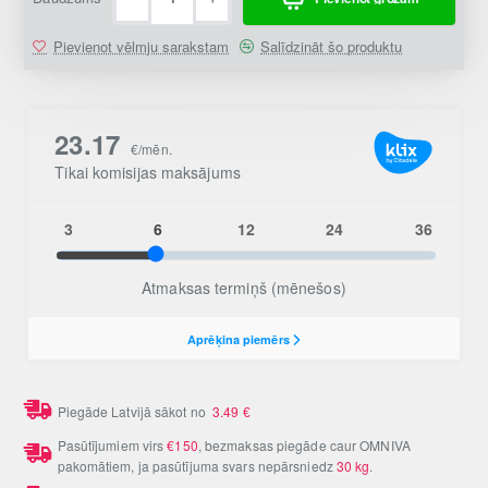
Pievienot vēlmju sarakstam
Salīdzināt šo produktu
Piegāde Latvijā sākot no
3.49
€
Pasūtījumiem virs
€150
, bezmaksas piegāde caur OMNIVA
pakomātiem, ja pasūtījuma svars nepārsniedz
30 kg
.