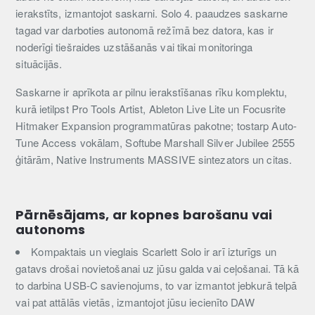
ierakstīts, izmantojot saskarni. Solo 4. paaudzes saskarne
tagad var darboties autonomā režīmā bez datora, kas ir
noderīgi tiešraides uzstāšanās vai tikai monitoringa
situācijās.
Saskarne ir aprīkota ar pilnu ierakstīšanas rīku komplektu,
kurā ietilpst Pro Tools Artist, Ableton Live Lite un Focusrite
Hitmaker Expansion programmatūras pakotne; tostarp Auto-
Tune Access vokālam, Softube Marshall Silver Jubilee 2555
ģitārām, Native Instruments MASSIVE sintezators un citas.
Pārnēsājams, ar kopnes barošanu vai
autonoms
Kompaktais un vieglais Scarlett Solo ir arī izturīgs un
gatavs drošai novietošanai uz jūsu galda vai ceļošanai. Tā kā
to darbina USB-C savienojums, to var izmantot jebkurā telpā
vai pat attālās vietās, izmantojot jūsu iecienīto DAW