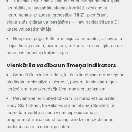
1/4 collu ieeja Solo 4. paaudzes priekšējā panelī ir īpaši
izstrādāta, lai saglabātu skaņas kvalitāti, pievienojot
instrumentus ar augstu pretestību (Hi-Z), piemēram,
elektriskās ģitāras vai basģitāras — nav nepieciešams DI
kaste vai pastiprinātājs.
Nospiežot pogu, 6,35 mm ieeju var izmantot, lai ievadītu
līnijas līmeņa avotu, piemēram, miksera izeju vai ģitāras un
basa pastiprinātāju līnijas izejas.
Vienkārša vadība un līmeņa indikators
Scarlett Solo ir izstrādāts, lai būtu lietotājam draudzīgs un
piedāvātu racionalizētu pieredzi, padarot to pieejamu gan
iesācējiem, gan pieredzējušiem audio entuziastiem.
Pievienojiet ierīci elektrotīklam un norādiet Focusrite
Easy Start rīkam, kā vēlaties izmantot savu Scarlett, un
ļaujiet tam vadīt jūs cauri visai nepieciešamajai
programmatūrai un iestatīšanai, sniedzot ierakstīšanas
padomus un citu noderīgu saturu.