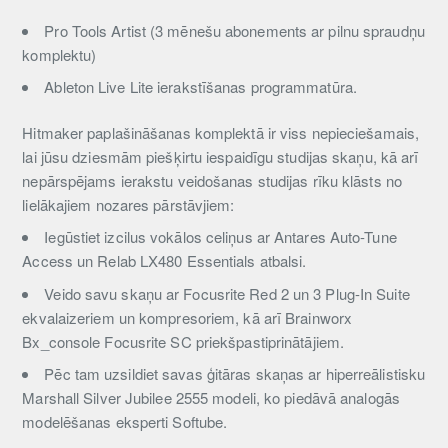
Pro Tools Artist (3 mēnešu abonements ar pilnu spraudņu
komplektu)
Ableton Live Lite ierakstīšanas programmatūra.
Hitmaker paplašināšanas komplektā ir viss nepieciešamais,
lai jūsu dziesmām piešķirtu iespaidīgu studijas skaņu, kā arī
nepārspējams ierakstu veidošanas studijas rīku klāsts no
lielākajiem nozares pārstāvjiem:
Iegūstiet izcilus vokālos celiņus ar Antares Auto-Tune
Access un Relab LX480 Essentials atbalsi.
Veido savu skaņu ar Focusrite Red 2 un 3 Plug-In Suite
ekvalaizeriem un kompresoriem, kā arī Brainworx
Bx_console Focusrite SC priekšpastiprinātājiem.
Pēc tam uzsildiet savas ģitāras skaņas ar hiperreālistisku
Marshall Silver Jubilee 2555 modeli, ko piedāvā analogās
modelēšanas eksperti Softube.