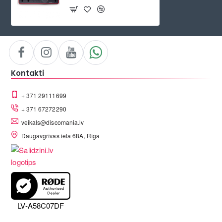
Kontakti
+ 371 29111699
+ 371 67272290
veikals@discomania.lv
Daugavgrīvas iela 68A, Rīga
LV-A58C07DF