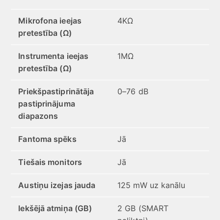
Mikrofona ieejas
4KΩ
pretestība (Ω)
Instrumenta ieejas
1MΩ
pretestība (Ω)
Priekšpastiprinātāja
0–76 dB
pastiprinājuma
diapazons
Fantoma spēks
Jā
Tiešais monitors
Jā
Austiņu izejas jauda
125 mW uz kanālu
Iekšējā atmiņa (GB)
2 GB (SMART