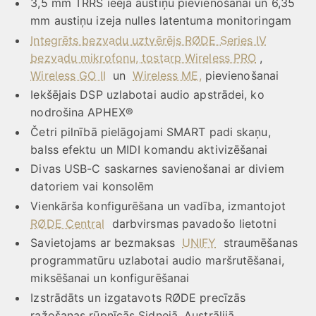
3,5 mm TRRS ieeja austiņu pievienošanai un 6,35
mm austiņu izeja nulles latentuma monitoringam
Integrēts bezvadu uztvērējs RØDE Series IV
bezvadu mikrofonu, tostarp Wireless PRO
,
Wireless GO II
un
Wireless ME,
pievienošanai
Iekšējais DSP uzlabotai audio apstrādei, ko
nodrošina APHEX®
Četri pilnībā pielāgojami SMART padi skaņu,
balss efektu un MIDI komandu aktivizēšanai
Divas USB-C saskarnes savienošanai ar diviem
datoriem vai konsolēm
Vienkārša konfigurēšana un vadība, izmantojot
RØDE Central
darbvirsmas pavadošo lietotni
Savietojams ar bezmaksas
UNIFY
straumēšanas
programmatūru uzlabotai audio maršrutēšanai,
miksēšanai un konfigurēšanai
Izstrādāts un izgatavots RØDE precīzās
ražošanas rūpnīcās Sidnejā, Austrālijā