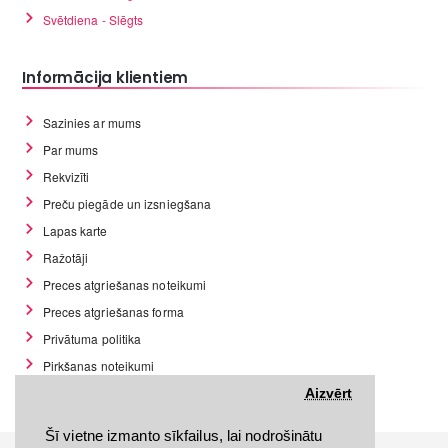
Svētdiena - Slēgts
Informācija klientiem
Sazinies ar mums
Par mums
Rekvizīti
Preču piegāde un izsniegšana
Lapas karte
Ražotāji
Preces atgriešanas noteikumi
Preces atgriešanas forma
Privātuma politika
Pirkšanas noteikumi
GDPR datu rīki
Aizvērt
Šī vietne izmanto sīkfailus, lai nodrošinātu