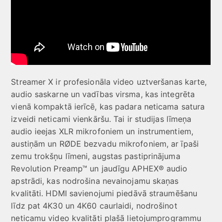
Streamer X ir profesionāla video uztveršanas karte,
audio saskarne un vadības virsma, kas integrēta
vienā kompaktā ierīcē, kas padara neticama satura
izveidi neticami vienkāršu. Tai ir studijas līmeņa
audio ieejas XLR mikrofoniem un instrumentiem,
austiņām un RØDE bezvadu mikrofoniem, ar īpaši
zemu trokšņu līmeni, augstas pastiprinājuma
Revolution Preamp™ un jaudīgu APHEX® audio
apstrādi, kas nodrošina nevainojamu skaņas
kvalitāti. HDMI savienojumi piedāvā straumēšanu
līdz pat 4K30 un 4K60 caurlaidi, nodrošinot
neticamu video kvalitāti plašā lietojumprogrammu