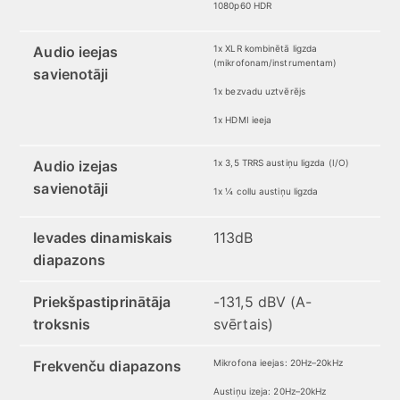
1080p60 HDR
Audio ieejas
1x XLR kombinētā ligzda
(mikrofonam/instrumentam)
savienotāji
1x bezvadu uztvērējs
1x HDMI ieeja
Audio izejas
1x 3,5 TRRS austiņu ligzda (I/O)
savienotāji
1x ¼ collu austiņu ligzda
Ievades dinamiskais
113dB
diapazons
Priekšpastiprinātāja
-131,5 dBV (A-
troksnis
svērtais)
Frekvenču diapazons
Mikrofona ieejas: 20Hz–20kHz
Austiņu izeja: 20Hz–20kHz