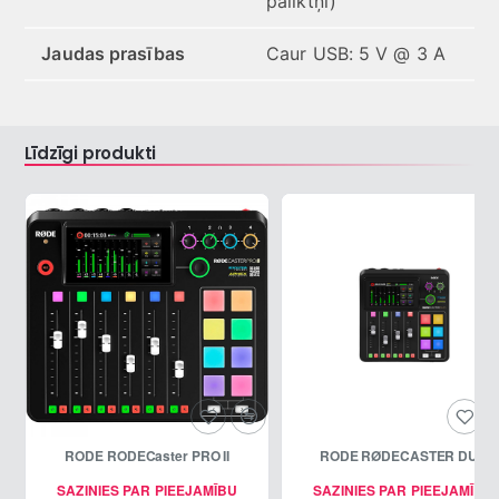
paliktņi)
Jaudas prasības
Caur USB: 5 V @ 3 A
Līdzīgi produkti
RODE RODECaster PRO II
RODE RØDECASTER DUO
SAZINIES PAR PIEEJAMĪBU
SAZINIES PAR PIEEJAMĪBU