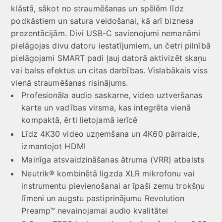
klāstā, sākot no straumēšanas un spēlēm līdz
podkāstiem un satura veidošanai, kā arī biznesa
prezentācijām. Divi USB-C savienojumi nemanāmi
pielāgojas divu datoru iestatījumiem, un četri pilnībā
pielāgojami SMART padi ļauj datorā aktivizēt skaņu
vai balss efektus un citas darbības. Vislabākais viss
vienā straumēšanas risinājums.
Profesionāla audio saskarne, video uztveršanas
karte un vadības virsma, kas integrēta vienā
kompaktā, ērti lietojamā ierīcē
Līdz 4K30 video uzņemšana un 4K60 pārraide,
izmantojot HDMI
Mainīga atsvaidzināšanas ātruma (VRR) atbalsts
Neutrik® kombinētā ligzda XLR mikrofonu vai
instrumentu pievienošanai ar īpaši zemu trokšņu
līmeni un augstu pastiprinājumu Revolution
Preamp™ nevainojamai audio kvalitātei