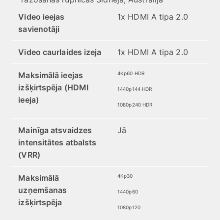
Video ieejas
1x HDMI A tipa 2.0
savienotāji
Video caurlaides izeja
1x HDMI A tipa 2.0
Maksimālā ieejas
4Kp60 HDR
izšķirtspēja (HDMI
1440p144 HDR
ieeja)
1080p240 HDR
Mainīga atsvaidzes
Jā
intensitātes atbalsts
(VRR)
Maksimālā
4Kp30
uzņemšanas
1440p60
izšķirtspēja
1080p120