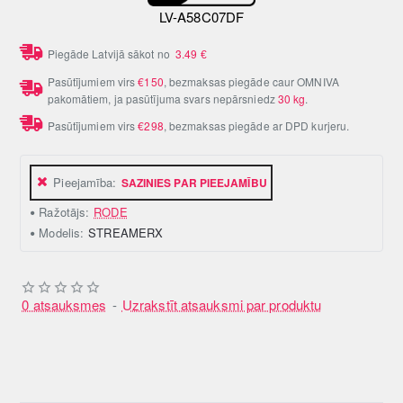
LV-A58C07DF
Piegāde Latvijā sākot no
3.49
€
Pasūtījumiem virs
€150
, bezmaksas piegāde caur OMNIVA
pakomātiem, ja pasūtījuma svars nepārsniedz
30 kg
.
Pasūtījumiem virs
€298
, bezmaksas piegāde ar DPD kurjeru.
Pieejamība:
SAZINIES PAR PIEEJAMĪBU
Ražotājs:
RODE
Modelis:
STREAMERX
0 atsauksmes
-
Uzrakstīt atsauksmi par produktu